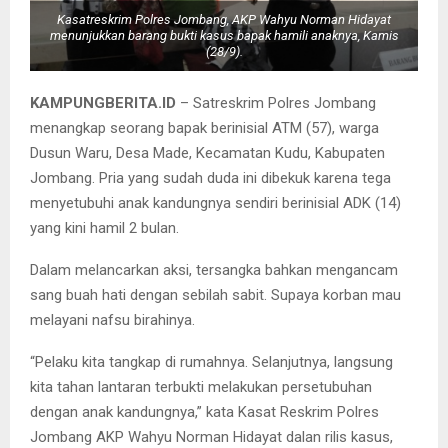
Kasatreskrim Polres Jombang, AKP Wahyu Norman Hidayat
menunjukkan barang bukti kasus bapak hamili anaknya, Kamis
(28/9).
KAMPUNGBERITA.ID
– Satreskrim Polres Jombang
menangkap seorang bapak berinisial ATM (57), warga
Dusun Waru, Desa Made, Kecamatan Kudu, Kabupaten
Jombang. Pria yang sudah duda ini dibekuk karena tega
menyetubuhi anak kandungnya sendiri berinisial ADK (14)
yang kini hamil 2 bulan.
Dalam melancarkan aksi, tersangka bahkan mengancam
sang buah hati dengan sebilah sabit. Supaya korban mau
melayani nafsu birahinya.
“Pelaku kita tangkap di rumahnya. Selanjutnya, langsung
kita tahan lantaran terbukti melakukan persetubuhan
dengan anak kandungnya,” kata Kasat Reskrim Polres
Jombang AKP Wahyu Norman Hidayat dalan rilis kasus,