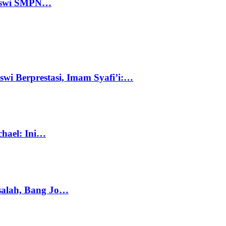
 Siswi SMPN…
swi Berprestasi, Imam Syafi’i:…
chael: Ini…
salah, Bang Jo…