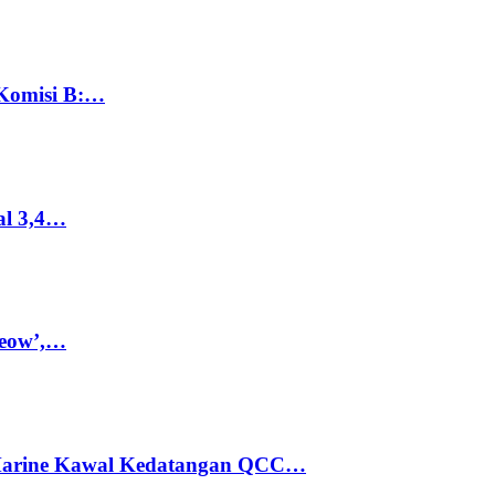
 Komisi B:…
al 3,4…
Meow’,…
 Marine Kawal Kedatangan QCC…