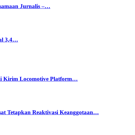
rsamaan Jurnalis –…
al 3,4…
li Kirim Locomotive Platform…
usat Tetapkan Reaktivasi Keanggotaan…