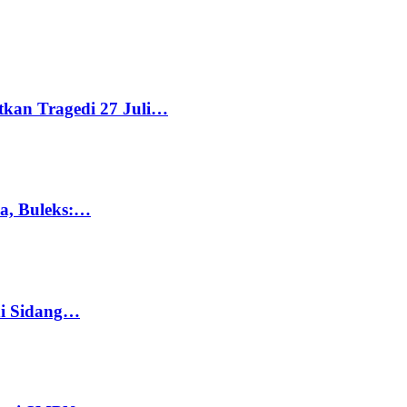
tkan Tragedi 27 Juli…
ka, Buleks:…
di Sidang…