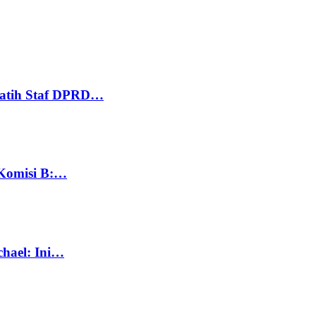
Latih Staf DPRD…
 Komisi B:…
chael: Ini…