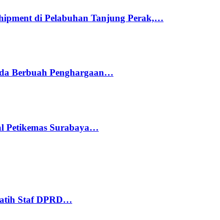
hipment di Pelabuhan Tanjung Perak,…
ada Berbuah Penghargaan…
nal Petikemas Surabaya…
Latih Staf DPRD…