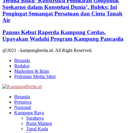
Terima Buku ‘Konstruksi Pemikiran Geopolitik
Soekarno dalam Konstelasi Dunia’, Buleks: Ini
Pengingat Semangat Persatuan dan Cinta Tanah
Air
Pansus Kebut Raperda Kampung Cerdas,
Upayakan Wadahi Program Kampung Pancasila
@2021 - kampungberita.id. All Right Reserved.
Beranda
Redaksi
Marketing & Iklan
Pedoman Media Siber
Facebook
Twitter
Youtube
Beranda
Peristiwa
Nasional
Kampung Raya
Surabaya
Bumi Malang
Tapal Kuda