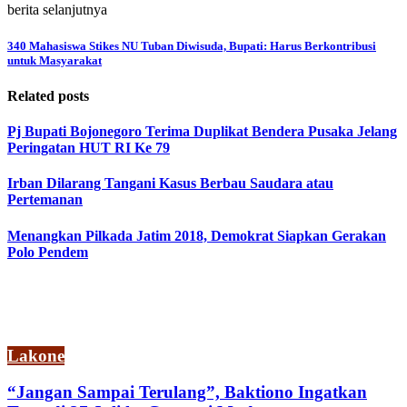
berita selanjutnya
340 Mahasiswa Stikes NU Tuban Diwisuda, Bupati: Harus Berkontribusi
untuk Masyarakat
Related posts
Pj Bupati Bojonegoro Terima Duplikat Bendera Pusaka Jelang
Peringatan HUT RI Ke 79
Irban Dilarang Tangani Kasus Berbau Saudara atau
Pertemanan
Menangkan Pilkada Jatim 2018, Demokrat Siapkan Gerakan
Polo Pendem
Lakone
“Jangan Sampai Terulang”, Baktiono Ingatkan