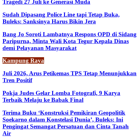
Tragedi 27 Juli ke Generasi Muda
Sudah Dipasang Police Line tapi Tetap Buka,
Buleks: Sanksinya Harus Bikin Jera
Bang Jo Soroti Lambatnya Respons OPD di Sidang
Paripurna, Minta Wali Kota Tegur Kepala Dinas
demi Pelayanan Masyarakat
Kampung Raya
Juli 2026, Arus Petikemas TPS Tetap Menunjukkan
Tren Positif
Pokja Judes Gelar Lomba Fotografi, 9 Karya
Terbaik Melaju ke Babak Final
Terima Buku ‘Konstruksi Pemikiran Geopolitik
Soekarno dalam Konstelasi Dunia’, Buleks: Ini
Pengingat Semangat Persatuan dan Cinta Tanah
Air