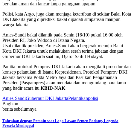
berjalan aman dan lancar tanpa gangguan apapun.
Polisi, kata Argo, juga akan menjaga ketertiban di sekitar Balai Kota
DKI Jakarta yang diprediksi bakal dipadati simpatisan maupun
warga Jakarta.
Anies-Sandi bakal dilantik pada Senin (16/10) pukul 16.00 oleh
Presiden RI, Joko Widodo di Istana Negara.
Usai dilantik presiden, Anies-Sandi akan bergerak menuju Balai
Kota DKI Jakarta untuk melakukan serah terima jabatan dengan
Gubernur DKI Jakarta saat ini, Djarot Saiful Hidayat.
Panitia protokol Pemprov DKI Jakarta akan mengikuti prosedur dan
konsep pelantikan di Istana Kepresidenan. Protokol Pemprov DKI
Jakarta bersama Polda Metro Jaya dan Pasukan Pengamanan
Presiden (Paspampres) akan mendata dan mengundang para tamu
yang hadir acara itu.
KBID-NAK
Anies-Sandi
Gubernur DKI Jakarta
Pelantikan
polisi
Bagikan
berita sebelumnya
Tabrakan dengan Pemain saat Laga Lawan Semen Padang, Legenda
Persela Meninggal