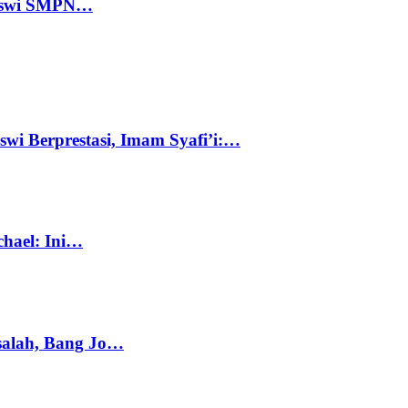
 Siswi SMPN…
swi Berprestasi, Imam Syafi’i:…
chael: Ini…
salah, Bang Jo…