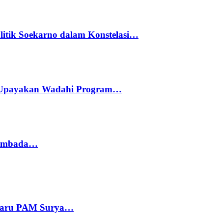
litik Soekarno dalam Konstelasi…
 Upayakan Wadahi Program…
 Sembada…
 Baru PAM Surya…