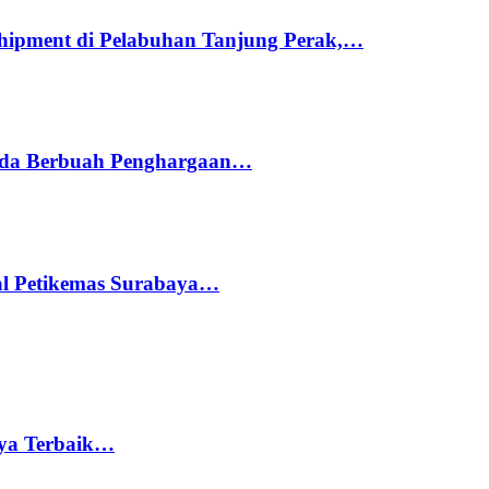
hipment di Pelabuhan Tanjung Perak,…
ada Berbuah Penghargaan…
nal Petikemas Surabaya…
rya Terbaik…