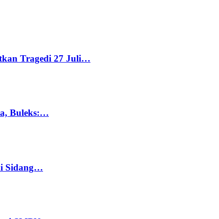
tkan Tragedi 27 Juli…
ka, Buleks:…
di Sidang…