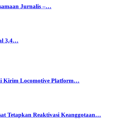
rsamaan Jurnalis –…
al 3,4…
li Kirim Locomotive Platform…
usat Tetapkan Reaktivasi Keanggotaan…