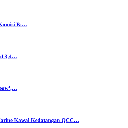
 Komisi B:…
al 3,4…
Meow’,…
 Marine Kawal Kedatangan QCC…