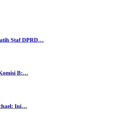
Latih Staf DPRD…
 Komisi B:…
chael: Ini…