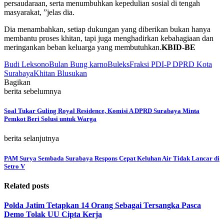
persaudaraan, serta menumbuhkan kepedulian sosial di tengah
masyarakat, ”jelas dia.
Dia menambahkan, setiap dukungan yang diberikan bukan hanya
membantu proses khitan, tapi juga menghadirkan kebahagiaan dan
meringankan beban keluarga yang membutuhkan.
KBID-BE
Budi Leksono
Bulan Bung karno
Buleks
Fraksi PDI-P DPRD Kota
Surabaya
Khitan Blusukan
Bagikan
berita sebelumnya
Soal Tukar Guling Royal Residence, Komisi A DPRD Surabaya Minta
Pemkot Beri Solusi untuk Warga
berita selanjutnya
PAM Surya Sembada Surabaya Respons Cepat Keluhan Air Tidak Lancar di
Setro V
Related posts
Polda Jatim Tetapkan 14 Orang Sebagai Tersangka Pasca
Demo Tolak UU Cipta Kerja