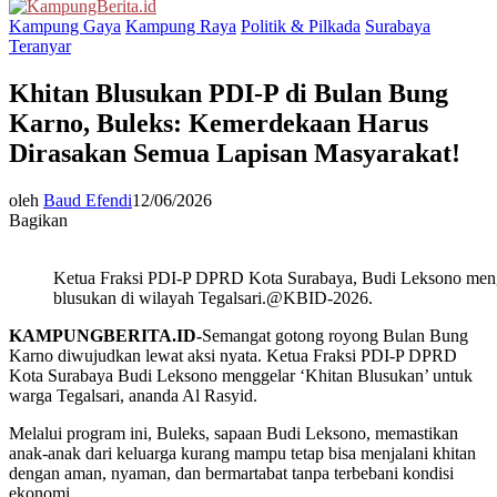
Menu
Kampung Gaya
Kampung Raya
Politik & Pilkada
Surabaya
Teranyar
Khitan Blusukan PDI-P di Bulan Bung
Karno, Buleks: Kemerdekaan Harus
Dirasakan Semua Lapisan Masyarakat!
oleh
Baud Efendi
12/06/2026
Bagikan
Ketua Fraksi PDI-P DPRD Kota Surabaya, Budi Leksono meng
blusukan di wilayah Tegalsari.@KBID-2026.
KAMPUNGBERITA.ID-
Semangat gotong royong Bulan Bung
Karno diwujudkan lewat aksi nyata. Ketua Fraksi PDI-P DPRD
Kota Surabaya Budi Leksono menggelar ‘Khitan Blusukan’ untuk
warga Tegalsari, ananda Al Rasyid.
Melalui program ini, Buleks, sapaan Budi Leksono, memastikan
anak-anak dari keluarga kurang mampu tetap bisa menjalani khitan
dengan aman, nyaman, dan bermartabat tanpa terbebani kondisi
ekonomi.