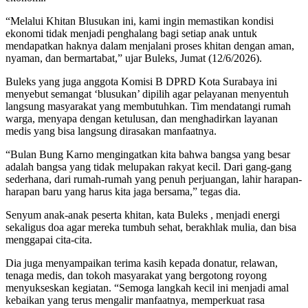
“Melalui Khitan Blusukan ini, kami ingin memastikan kondisi
ekonomi tidak menjadi penghalang bagi setiap anak untuk
mendapatkan haknya dalam menjalani proses khitan dengan aman,
nyaman, dan bermartabat,” ujar Buleks, Jumat (12/6/2026).
Buleks yang juga anggota Komisi B DPRD Kota Surabaya ini
menyebut semangat ‘blusukan’ dipilih agar pelayanan menyentuh
langsung masyarakat yang membutuhkan. Tim mendatangi rumah
warga, menyapa dengan ketulusan, dan menghadirkan layanan
medis yang bisa langsung dirasakan manfaatnya.
“Bulan Bung Karno mengingatkan kita bahwa bangsa yang besar
adalah bangsa yang tidak melupakan rakyat kecil. Dari gang-gang
sederhana, dari rumah-rumah yang penuh perjuangan, lahir harapan-
harapan baru yang harus kita jaga bersama,” tegas dia.
Senyum anak-anak peserta khitan, kata Buleks , menjadi energi
sekaligus doa agar mereka tumbuh sehat, berakhlak mulia, dan bisa
menggapai cita-cita.
Dia juga menyampaikan terima kasih kepada donatur, relawan,
tenaga medis, dan tokoh masyarakat yang bergotong royong
menyukseskan kegiatan. “Semoga langkah kecil ini menjadi amal
kebaikan yang terus mengalir manfaatnya, memperkuat rasa