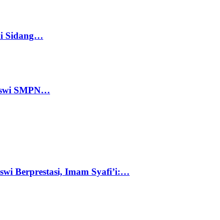
di Sidang…
 Siswi SMPN…
swi Berprestasi, Imam Syafi’i:…