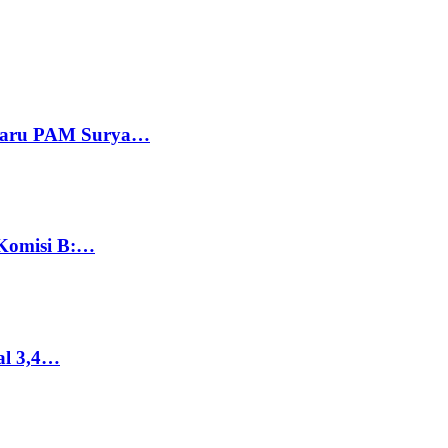
 Baru PAM Surya…
 Komisi B:…
al 3,4…