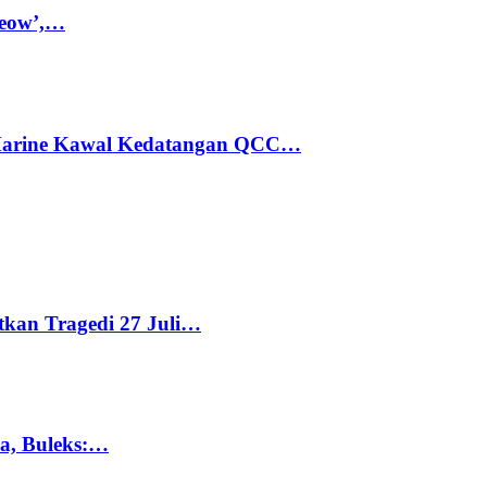
Meow’,…
 Marine Kawal Kedatangan QCC…
tkan Tragedi 27 Juli…
ka, Buleks:…