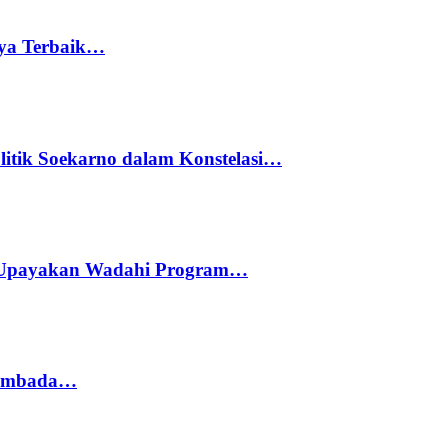
rya Terbaik…
litik Soekarno dalam Konstelasi…
 Upayakan Wadahi Program…
 Sembada…