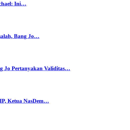
chael: Ini…
salah, Bang Jo…
g Jo Pertanyakan Validitas…
PIP, Ketua NasDem…