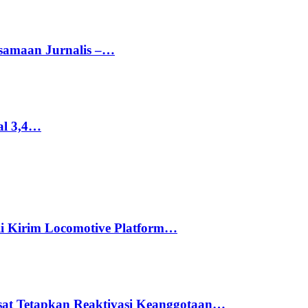
rsamaan Jurnalis –…
al 3,4…
li Kirim Locomotive Platform…
usat Tetapkan Reaktivasi Keanggotaan…