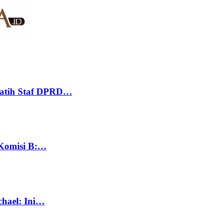
Latih Staf DPRD…
 Komisi B:…
chael: Ini…