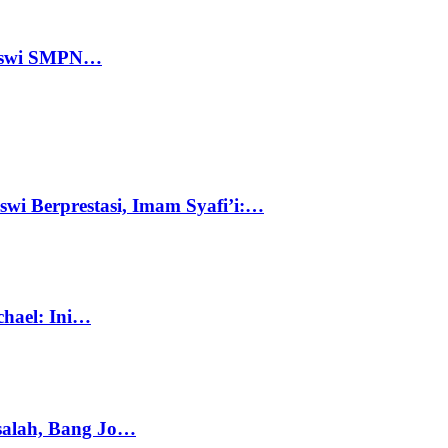
 Siswi SMPN…
swi Berprestasi, Imam Syafi’i:…
chael: Ini…
salah, Bang Jo…