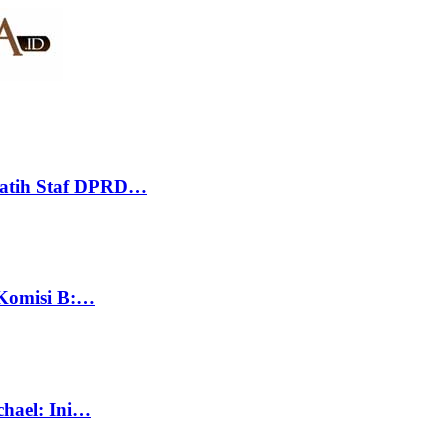
Latih Staf DPRD…
 Komisi B:…
chael: Ini…