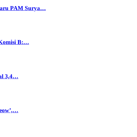
 Baru PAM Surya…
 Komisi B:…
al 3,4…
Meow’,…