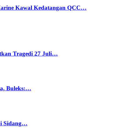
 Marine Kawal Kedatangan QCC…
tkan Tragedi 27 Juli…
ka, Buleks:…
di Sidang…