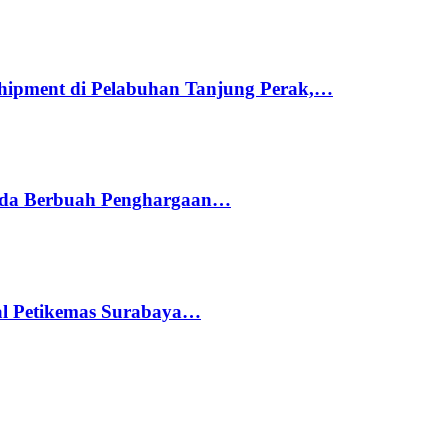
hipment di Pelabuhan Tanjung Perak,…
ada Berbuah Penghargaan…
nal Petikemas Surabaya…