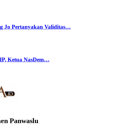
g Jo Pertanyakan Validitas…
PIP, Ketua NasDem…
men Panwaslu