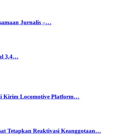
rsamaan Jurnalis –…
al 3,4…
li Kirim Locomotive Platform…
usat Tetapkan Reaktivasi Keanggotaan…