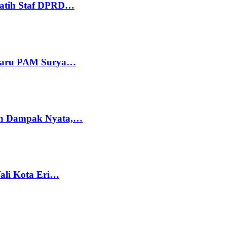
Latih Staf DPRD…
 Baru PAM Surya…
kan Dampak Nyata,…
Wali Kota Eri…