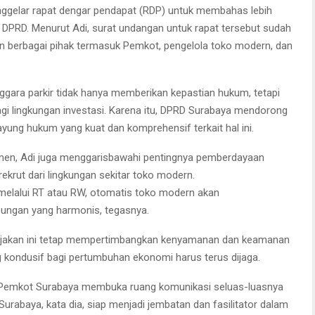
enggelar rapat dengar pendapat (RDP) untuk membahas lebih
B DPRD. Menurut Adi, surat undangan untuk rapat tersebut sudah
an berbagai pihak termasuk Pemkot, pengelola toko modern, dan
ara parkir tidak hanya memberikan kepastian hukum, tetapi
gi lingkungan investasi. Karena itu, DPRD Surabaya mendorong
ng hukum yang kuat dan komprehensif terkait hal ini.
men, Adi juga menggarisbawahi pentingnya pemberdayaan
irekrut dari lingkungan sekitar toko modern.
ar melalui RT atau RW, otomatis toko modern akan
ngan yang harmonis, tegasnya.
bijakan ini tetap mempertimbangkan kenyamanan dan keamanan
g kondusif bagi pertumbuhan ekonomi harus terus dijaga.
r Pemkot Surabaya membuka ruang komunikasi seluas-luasnya
rabaya, kata dia, siap menjadi jembatan dan fasilitator dalam