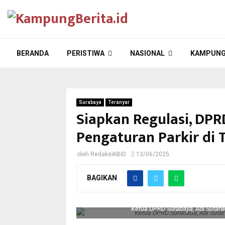
BERANDA
PERISTIWA
NASIONAL
KAMPUNG
Surabaya
Teranyar
Siapkan Regulasi, DP
Pengaturan Parkir di
oleh
RedaksiKBID
13/06/2025
BAGIKAN
Ketua DPRD Surabaya, Adi Sutar