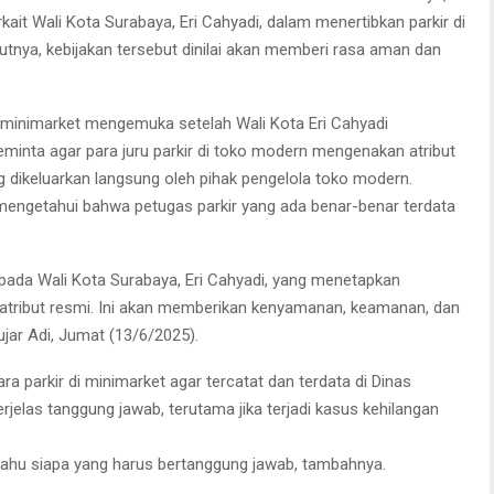
kait Wali Kota Surabaya, Eri Cahyadi, dalam menertibkan parkir di
tnya, kebijakan tersebut dinilai akan memberi rasa aman dan
 di minimarket mengemuka setelah Wali Kota Eri Cahyadi
inta agar para juru parkir di toko modern mengenakan atribut
g dikeluarkan langsung oleh pihak pengelola toko modern.
t mengetahui bahwa petugas parkir yang ada benar-benar terdata
ada Wali Kota Surabaya, Eri Cahyadi, yang menetapkan
 atribut resmi. Ini akan memberikan kenyamanan, keamanan, dan
jar Adi, Jumat (13/6/2025).
 parkir di minimarket agar tercatat dan terdata di Dinas
elas tanggung jawab, terutama jika terjadi kasus kehilangan
a tahu siapa yang harus bertanggung jawab, tambahnya.