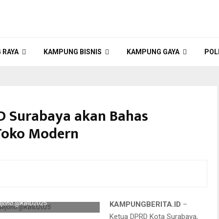
 RAYA
KAMPUNG BISNIS
KAMPUNG GAYA
POL
RD Surabaya akan Bahas
 Toko Modern
wijono.@KBID2025
KAMPUNGBERITA.ID
–
Ketua DPRD Kota Surabaya,