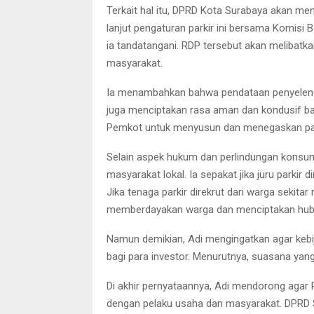
Terkait hal itu, DPRD Kota Surabaya akan m
lanjut pengaturan parkir ini bersama Komisi 
ia tandatangani. RDP tersebut akan melibatk
masyarakat.
Ia menambahkan bahwa pendataan penyelengg
juga menciptakan rasa aman dan kondusif ba
Pemkot untuk menyusun dan menegaskan payu
Selain aspek hukum dan perlindungan konsu
masyarakat lokal. Ia sepakat jika juru parkir d
Jika tenaga parkir direkrut dari warga sekit
memberdayakan warga dan menciptakan hubu
Namun demikian, Adi mengingatkan agar ke
bagi para investor. Menurutnya, suasana yan
Di akhir pernyataannya, Adi mendorong aga
dengan pelaku usaha dan masyarakat. DPRD Su