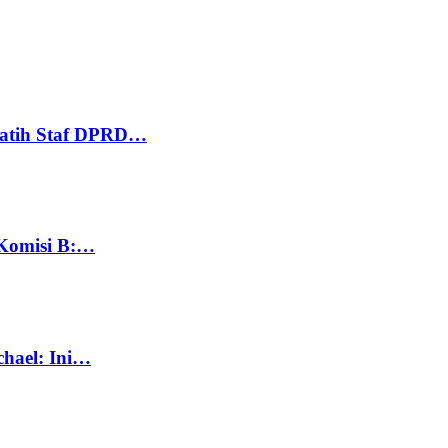
Latih Staf DPRD…
 Komisi B:…
chael: Ini…