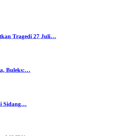
tkan Tragedi 27 Juli…
ka, Buleks:…
di Sidang…