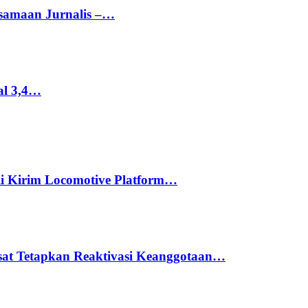
rsamaan Jurnalis –…
al 3,4…
li Kirim Locomotive Platform…
usat Tetapkan Reaktivasi Keanggotaan…