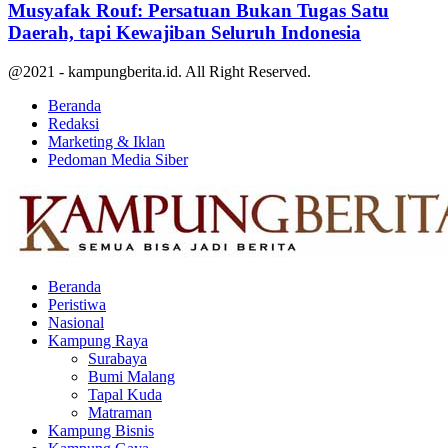
Musyafak Rouf: Persatuan Bukan Tugas Satu
Daerah, tapi Kewajiban Seluruh Indonesia
@2021 - kampungberita.id. All Right Reserved.
Beranda
Redaksi
Marketing & Iklan
Pedoman Media Siber
Facebook
Twitter
Youtube
Beranda
Peristiwa
Nasional
Kampung Raya
Surabaya
Bumi Malang
Tapal Kuda
Matraman
Kampung Bisnis