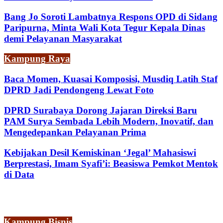
Bang Jo Soroti Lambatnya Respons OPD di Sidang
Paripurna, Minta Wali Kota Tegur Kepala Dinas
demi Pelayanan Masyarakat
Kampung Raya
Baca Momen, Kuasai Komposisi, Musdiq Latih Staf
DPRD Jadi Pendongeng Lewat Foto
DPRD Surabaya Dorong Jajaran Direksi Baru
PAM Surya Sembada Lebih Modern, Inovatif, dan
Mengedepankan Pelayanan Prima
Kebijakan Desil Kemiskinan ‘Jegal’ Mahasiswi
Berprestasi, Imam Syafi’i: Beasiswa Pemkot Mentok
di Data
Kampung Bisnis