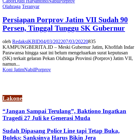
Cabor
Dudi Harjantono
Nabil
Porprov
Olahraga
Teranyar
Persiapan Porprov Jatim VII Sudah 90
Persen, Tinggal Tunggu SK Gubernur
oleh
RedaksiKBID
04/03/2022
07/03/2022
0
835
KAMPUNGBERITA.ID – Meski Gubernur Jatim, Khofifah Indar
Parawansa hingga saat ini belum mengeluarkan surat keputusan
(SK) terkait gelaran Pekan Olahraga Provinsi (Porprov) Jatim VII,
namun...
Koni Jatim
Nabil
Porprov
Lakone
“Jangan Sampai Terulang”, Baktiono Ingatkan
Tragedi 27 Juli ke Generasi Muda
Sudah Dipasang Police Line tapi Tetap Buka,
Buleks: Sanksinya Harus Bikin Jera