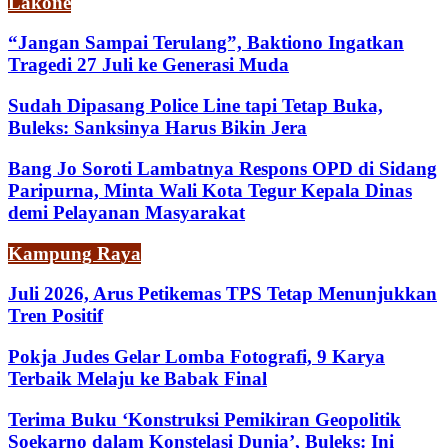
Lakone
“Jangan Sampai Terulang”, Baktiono Ingatkan
Tragedi 27 Juli ke Generasi Muda
Sudah Dipasang Police Line tapi Tetap Buka,
Buleks: Sanksinya Harus Bikin Jera
Bang Jo Soroti Lambatnya Respons OPD di Sidang
Paripurna, Minta Wali Kota Tegur Kepala Dinas
demi Pelayanan Masyarakat
Kampung Raya
Juli 2026, Arus Petikemas TPS Tetap Menunjukkan
Tren Positif
Pokja Judes Gelar Lomba Fotografi, 9 Karya
Terbaik Melaju ke Babak Final
Terima Buku ‘Konstruksi Pemikiran Geopolitik
Soekarno dalam Konstelasi Dunia’, Buleks: Ini