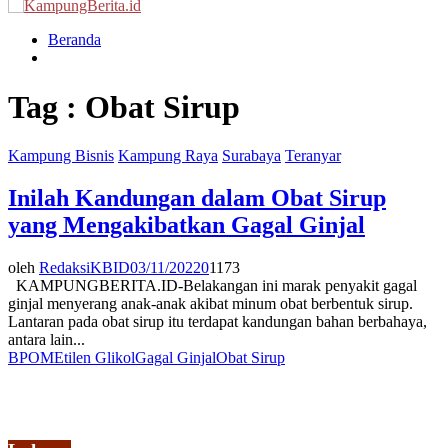
Menu
Beranda
Tag : Obat Sirup
Kampung Bisnis
Kampung Raya
Surabaya
Teranyar
Inilah Kandungan dalam Obat Sirup
yang Mengakibatkan Gagal Ginjal
oleh
RedaksiKBID
03/11/2022
0
1173
KAMPUNGBERITA.ID-Belakangan ini marak penyakit gagal
ginjal menyerang anak-anak akibat minum obat berbentuk sirup.
Lantaran pada obat sirup itu terdapat kandungan bahan berbahaya,
antara lain...
BPOM
Etilen Glikol
Gagal Ginjal
Obat Sirup