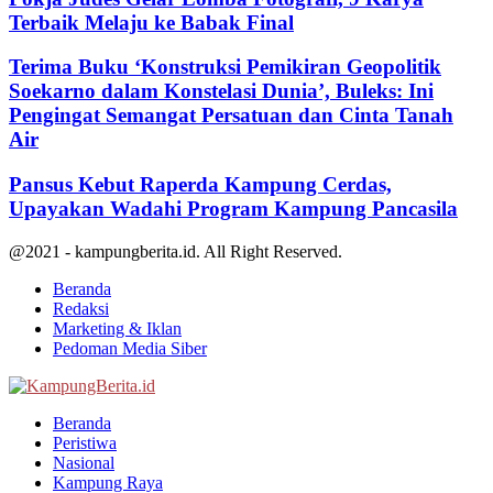
Terbaik Melaju ke Babak Final
Terima Buku ‘Konstruksi Pemikiran Geopolitik
Soekarno dalam Konstelasi Dunia’, Buleks: Ini
Pengingat Semangat Persatuan dan Cinta Tanah
Air
Pansus Kebut Raperda Kampung Cerdas,
Upayakan Wadahi Program Kampung Pancasila
@2021 - kampungberita.id. All Right Reserved.
Beranda
Redaksi
Marketing & Iklan
Pedoman Media Siber
Facebook
Twitter
Youtube
Beranda
Peristiwa
Nasional
Kampung Raya