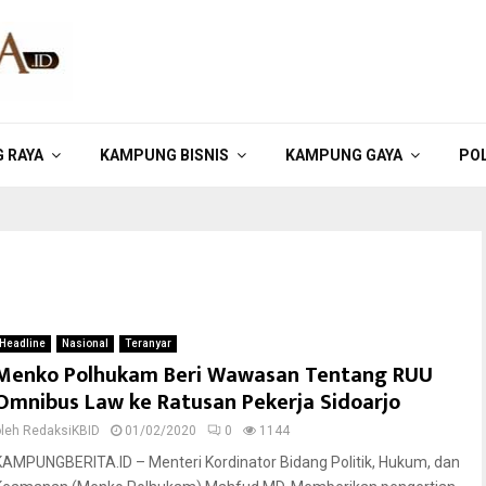
 RAYA
KAMPUNG BISNIS
KAMPUNG GAYA
POL
Headline
Nasional
Teranyar
Menko Polhukam Beri Wawasan Tentang RUU
Omnibus Law ke Ratusan Pekerja Sidoarjo
oleh
RedaksiKBID
01/02/2020
0
1144
KAMPUNGBERITA.ID – Menteri Kordinator Bidang Politik, Hukum, dan