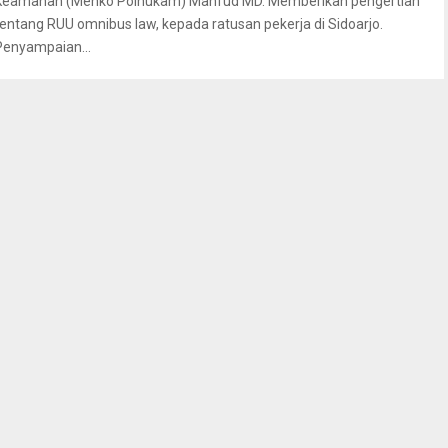
Keamanan (Menko Polhukam) Mahfud MD. Memberikan pengertian
tentang RUU omnibus law, kepada ratusan pekerja di Sidoarjo.
Penyampaian...