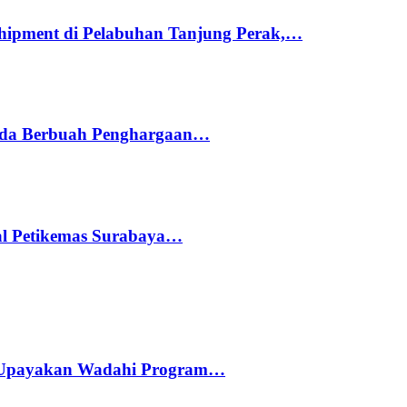
hipment di Pelabuhan Tanjung Perak,…
ada Berbuah Penghargaan…
nal Petikemas Surabaya…
 Upayakan Wadahi Program…