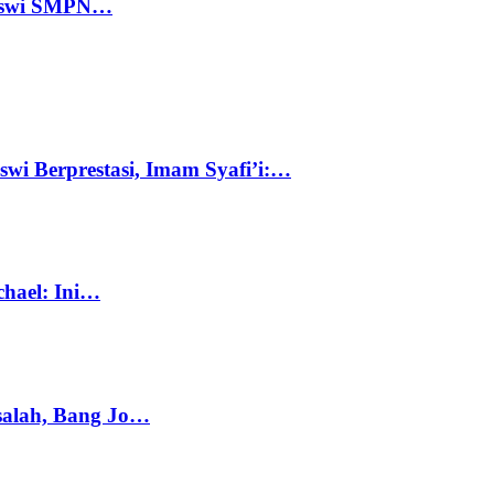
 Siswi SMPN…
swi Berprestasi, Imam Syafi’i:…
chael: Ini…
salah, Bang Jo…