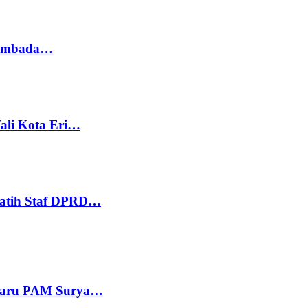
 Sembada…
ali Kota Eri…
Latih Staf DPRD…
 Baru PAM Surya…