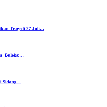
tkan Tragedi 27 Juli…
ka, Buleks:…
di Sidang…