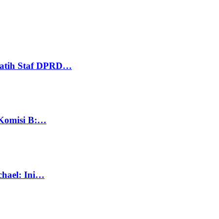
Latih Staf DPRD…
 Komisi B:…
chael: Ini…