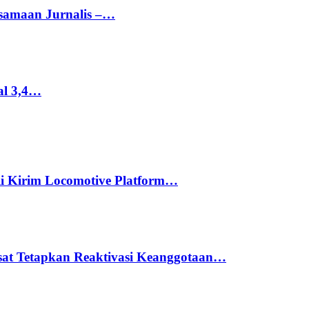
rsamaan Jurnalis –…
al 3,4…
li Kirim Locomotive Platform…
usat Tetapkan Reaktivasi Keanggotaan…