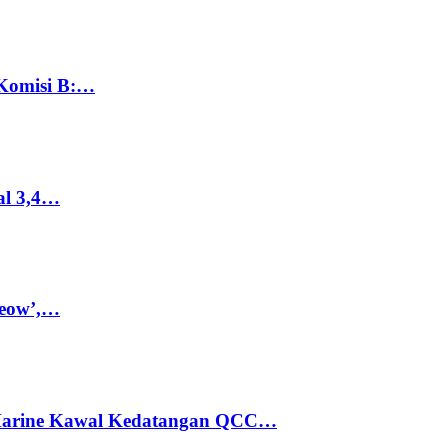
 Komisi B:…
al 3,4…
Meow’,…
 Marine Kawal Kedatangan QCC…