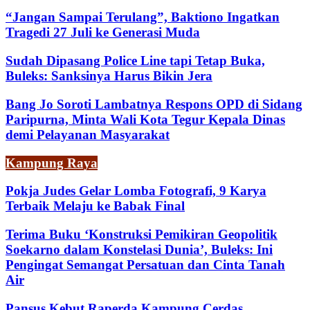
“Jangan Sampai Terulang”, Baktiono Ingatkan
Tragedi 27 Juli ke Generasi Muda
Sudah Dipasang Police Line tapi Tetap Buka,
Buleks: Sanksinya Harus Bikin Jera
Bang Jo Soroti Lambatnya Respons OPD di Sidang
Paripurna, Minta Wali Kota Tegur Kepala Dinas
demi Pelayanan Masyarakat
Kampung Raya
Pokja Judes Gelar Lomba Fotografi, 9 Karya
Terbaik Melaju ke Babak Final
Terima Buku ‘Konstruksi Pemikiran Geopolitik
Soekarno dalam Konstelasi Dunia’, Buleks: Ini
Pengingat Semangat Persatuan dan Cinta Tanah
Air
Pansus Kebut Raperda Kampung Cerdas,