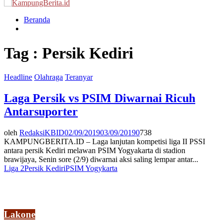
Menu
Beranda
Tag : Persik Kediri
Headline
Olahraga
Teranyar
Laga Persik vs PSIM Diwarnai Ricuh
Antarsuporter
oleh
RedaksiKBID
02/09/2019
03/09/2019
0
738
KAMPUNGBERITA.ID – Laga lanjutan kompetisi liga II PSSI
antara persik Kediri melawan PSIM Yogyakarta di stadion
brawijaya, Senin sore (2/9) diwarnai aksi saling lempar antar...
Liga 2
Persik Kediri
PSIM Yogykarta
Lakone