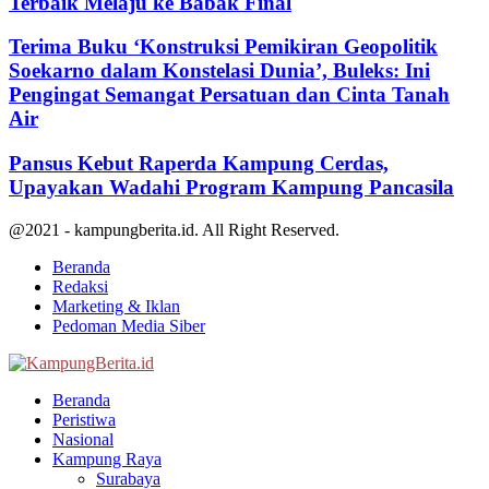
Terbaik Melaju ke Babak Final
Terima Buku ‘Konstruksi Pemikiran Geopolitik
Soekarno dalam Konstelasi Dunia’, Buleks: Ini
Pengingat Semangat Persatuan dan Cinta Tanah
Air
Pansus Kebut Raperda Kampung Cerdas,
Upayakan Wadahi Program Kampung Pancasila
@2021 - kampungberita.id. All Right Reserved.
Beranda
Redaksi
Marketing & Iklan
Pedoman Media Siber
Facebook
Twitter
Youtube
Beranda
Peristiwa
Nasional
Kampung Raya
Surabaya