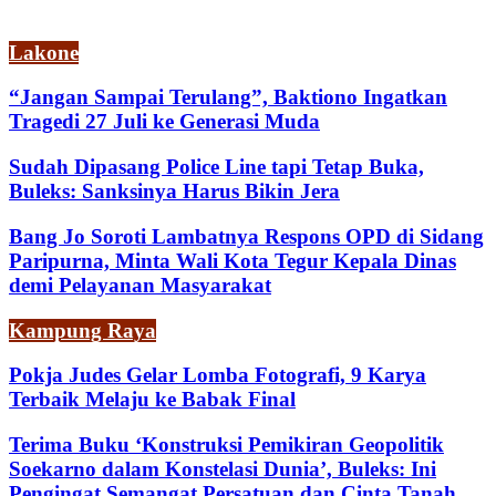
Lakone
“Jangan Sampai Terulang”, Baktiono Ingatkan
Tragedi 27 Juli ke Generasi Muda
Sudah Dipasang Police Line tapi Tetap Buka,
Buleks: Sanksinya Harus Bikin Jera
Bang Jo Soroti Lambatnya Respons OPD di Sidang
Paripurna, Minta Wali Kota Tegur Kepala Dinas
demi Pelayanan Masyarakat
Kampung Raya
Pokja Judes Gelar Lomba Fotografi, 9 Karya
Terbaik Melaju ke Babak Final
Terima Buku ‘Konstruksi Pemikiran Geopolitik
Soekarno dalam Konstelasi Dunia’, Buleks: Ini
Pengingat Semangat Persatuan dan Cinta Tanah