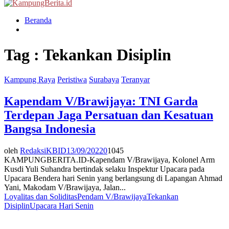
Menu
Beranda
Tag : Tekankan Disiplin
Kampung Raya
Peristiwa
Surabaya
Teranyar
Kapendam V/Brawijaya: TNI Garda
Terdepan Jaga Persatuan dan Kesatuan
Bangsa Indonesia
oleh
RedaksiKBID
13/09/2022
0
1045
KAMPUNGBERITA.ID-Kapendam V/Brawijaya, Kolonel Arm
Kusdi Yuli Suhandra bertindak selaku Inspektur Upacara pada
Upacara Bendera hari Senin yang berlangsung di Lapangan Ahmad
Yani, Makodam V/Brawijaya, Jalan...
Loyalitas dan Soliditas
Pendam V/Brawijaya
Tekankan
Disiplin
Upacara Hari Senin