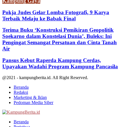
Kampung Gaya
Pokja Judes Gelar Lomba Fotografi, 9 Karya
Terbaik Melaju ke Babak Final
Terima Buku ‘Konstruksi Pemikiran Geopolitik
Soekarno dalam Konstelasi Dunia’, Buleks: Ini
Pengingat Semangat Persatuan dan Cinta Tanah
Air
Pansus Kebut Raperda Kampung Cerdas,
Upayakan Wadahi Program Kampung Pancasila
@2021 - kampungberita.id. All Right Reserved.
Beranda
Redaksi
Marketing & Iklan
Pedoman Media Siber
Facebook
Twitter
Youtube
Beranda
Peristiwa