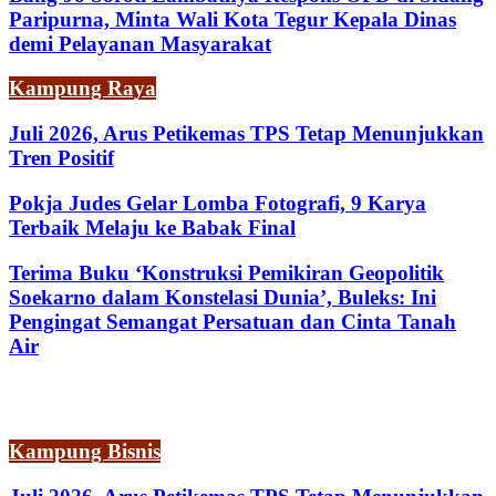
Paripurna, Minta Wali Kota Tegur Kepala Dinas
demi Pelayanan Masyarakat
Kampung Raya
Juli 2026, Arus Petikemas TPS Tetap Menunjukkan
Tren Positif
Pokja Judes Gelar Lomba Fotografi, 9 Karya
Terbaik Melaju ke Babak Final
Terima Buku ‘Konstruksi Pemikiran Geopolitik
Soekarno dalam Konstelasi Dunia’, Buleks: Ini
Pengingat Semangat Persatuan dan Cinta Tanah
Air
Kampung Bisnis