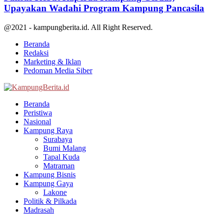
Upayakan Wadahi Program Kampung Pancasila
@2021 - kampungberita.id. All Right Reserved.
Beranda
Redaksi
Marketing & Iklan
Pedoman Media Siber
Facebook
Twitter
Youtube
Beranda
Peristiwa
Nasional
Kampung Raya
Surabaya
Bumi Malang
Tapal Kuda
Matraman
Kampung Bisnis
Kampung Gaya
Lakone
Politik & Pilkada
Madrasah