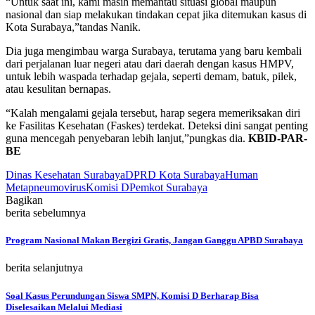
“Untuk saat ini, kami masih memantau situasi global maupun
nasional dan siap melakukan tindakan cepat jika ditemukan kasus di
Kota Surabaya,”tandas Nanik.
Dia juga mengimbau warga Surabaya, terutama yang baru kembali
dari perjalanan luar negeri atau dari daerah dengan kasus HMPV,
untuk lebih waspada terhadap gejala, seperti demam, batuk, pilek,
atau kesulitan bernapas.
“Kalah mengalami gejala tersebut, harap segera memeriksakan diri
ke Fasilitas Kesehatan (Faskes) terdekat. Deteksi dini sangat penting
guna mencegah penyebaran lebih lanjut,”pungkas dia.
KBID-PAR-
BE
Dinas Kesehatan Surabaya
DPRD Kota Surabaya
Human
Metapneumovirus
Komisi D
Pemkot Surabaya
Bagikan
berita sebelumnya
Program Nasional Makan Bergizi Gratis, Jangan Ganggu APBD Surabaya
berita selanjutnya
Soal Kasus Perundungan Siswa SMPN, Komisi D Berharap Bisa
Diselesaikan Melalui Mediasi