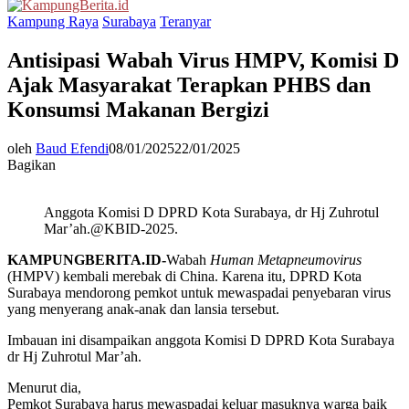
Menu
Kampung Raya
Surabaya
Teranyar
Antisipasi Wabah Virus HMPV, Komisi D
Ajak Masyarakat Terapkan PHBS dan
Konsumsi Makanan Bergizi
oleh
Baud Efendi
08/01/2025
22/01/2025
Bagikan
Anggota Komisi D DPRD Kota Surabaya, dr Hj Zuhrotul
Mar’ah.@KBID-2025.
KAMPUNGBERITA.ID-
Wabah
Human Metapneumovirus
(HMPV) kembali merebak di China. Karena itu, DPRD Kota
Surabaya mendorong pemkot untuk mewaspadai penyebaran virus
yang menyerang anak-anak dan lansia tersebut.
Imbauan ini disampaikan anggota Komisi D DPRD Kota Surabaya
dr Hj Zuhrotul Mar’ah.
Menurut dia,
Pemkot Surabaya harus mewaspadai keluar masuknya warga baik