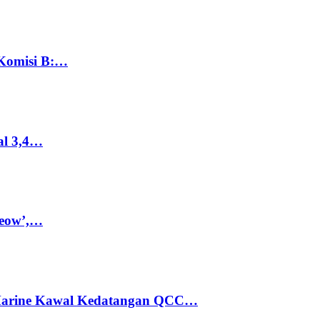
 Komisi B:…
al 3,4…
Meow’,…
 Marine Kawal Kedatangan QCC…