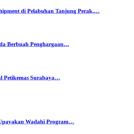
hipment di Pelabuhan Tanjung Perak,…
ada Berbuah Penghargaan…
nal Petikemas Surabaya…
 Upayakan Wadahi Program…