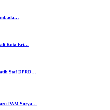
 Sembada…
ali Kota Eri…
Latih Staf DPRD…
 Baru PAM Surya…