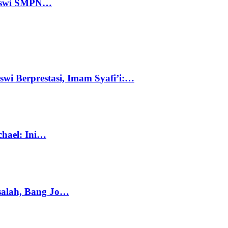
 Siswi SMPN…
swi Berprestasi, Imam Syafi’i:…
chael: Ini…
salah, Bang Jo…