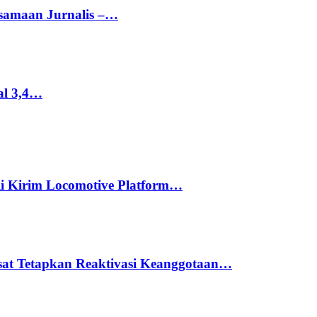
rsamaan Jurnalis –…
al 3,4…
li Kirim Locomotive Platform…
usat Tetapkan Reaktivasi Keanggotaan…