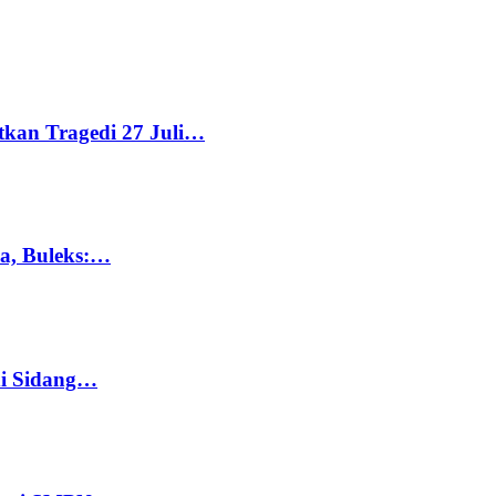
tkan Tragedi 27 Juli…
ka, Buleks:…
di Sidang…