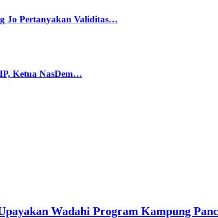
g Jo Pertanyakan Validitas…
PIP, Ketua NasDem…
 Upayakan Wadahi Program Kampung Panca