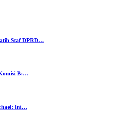
Latih Staf DPRD…
 Komisi B:…
chael: Ini…