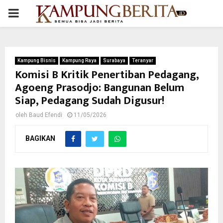
PRIMARY
MENU
Kampung Bisnis
Kampung Raya
Surabaya
Teranyar
Komisi B Kritik Penertiban Pedagang,
Agoeng Prasodjo: Bangunan Belum
Siap, Pedagang Sudah Digusur!
oleh
Baud Efendi
11/05/2026
BAGIKAN