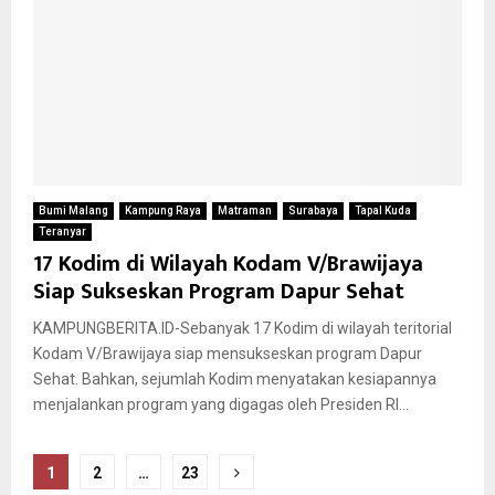
Bumi Malang
Kampung Raya
Matraman
Surabaya
Tapal Kuda
Teranyar
17 Kodim di Wilayah Kodam V/Brawijaya
Siap Sukseskan Program Dapur Sehat
KAMPUNGBERITA.ID-Sebanyak 17 Kodim di wilayah teritorial
Kodam V/Brawijaya siap mensukseskan program Dapur
Sehat. Bahkan, sejumlah Kodim menyatakan kesiapannya
menjalankan program yang digagas oleh Presiden RI...
Paginasi
1
2
…
23