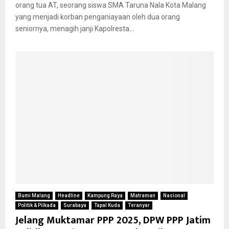
orang tua AT, seorang siswa SMA Taruna Nala Kota Malang
yang menjadi korban penganiayaan oleh dua orang
seniornya, menagih janji Kapolresta...
Bumi Malang
Headline
Kampung Raya
Matraman
Nasional
Politik & Pilkada
Surabaya
Tapal Kuda
Teranyar
Jelang Muktamar PPP 2025, DPW PPP Jatim