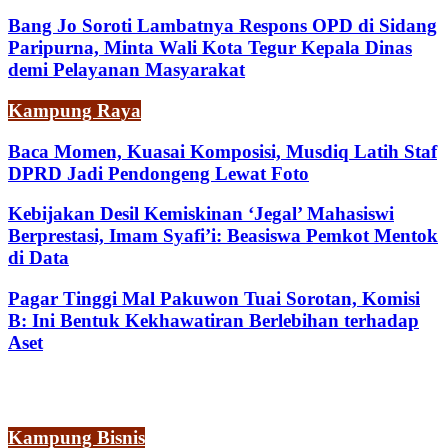
Bang Jo Soroti Lambatnya Respons OPD di Sidang
Paripurna, Minta Wali Kota Tegur Kepala Dinas
demi Pelayanan Masyarakat
Kampung Raya
Baca Momen, Kuasai Komposisi, Musdiq Latih Staf
DPRD Jadi Pendongeng Lewat Foto
Kebijakan Desil Kemiskinan ‘Jegal’ Mahasiswi
Berprestasi, Imam Syafi’i: Beasiswa Pemkot Mentok
di Data
Pagar Tinggi Mal Pakuwon Tuai Sorotan, Komisi
B: Ini Bentuk Kekhawatiran Berlebihan terhadap
Aset
Kampung Bisnis