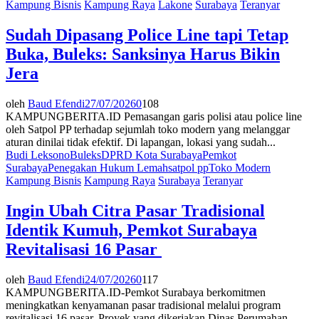
Kampung Bisnis
Kampung Raya
Lakone
Surabaya
Teranyar
Sudah Dipasang Police Line tapi Tetap
Buka, Buleks: Sanksinya Harus Bikin
Jera
oleh
Baud Efendi
27/07/2026
0
108
KAMPUNGBERITA.ID Pemasangan garis polisi atau police line
oleh Satpol PP terhadap sejumlah toko modern yang melanggar
aturan dinilai tidak efektif. Di lapangan, lokasi yang sudah...
Budi Leksono
Buleks
DPRD Kota Surabaya
Pemkot
Surabaya
Penegakan Hukum Lemah
satpol pp
Toko Modern
Kampung Bisnis
Kampung Raya
Surabaya
Teranyar
Ingin Ubah Citra Pasar Tradisional
Identik Kumuh, Pemkot Surabaya
Revitalisasi 16 Pasar
oleh
Baud Efendi
24/07/2026
0
117
KAMPUNGBERITA.ID-Pemkot Surabaya berkomitmen
meningkatkan kenyamanan pasar tradisional melalui program
revitalisasi 16 pasar. Proyek yang dikerjakan Dinas Perumahan