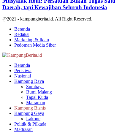
Musyafak Rouf: Persatuan Bukan Tugas Satu
Daerah, tapi Kewajiban Seluruh Indonesia
@2021 - kampungberita.id. All Right Reserved.
Beranda
Redaksi
Marketing & Iklan
Pedoman Media Siber
Facebook
Twitter
Youtube
Beranda
Peristiwa
Nasional
Kampung Raya
Surabaya
Bumi Malang
Tapal Kuda
Matraman
Kampung Bisnis
Kampung Gaya
Lakone
Politik & Pilkada
Madrasah