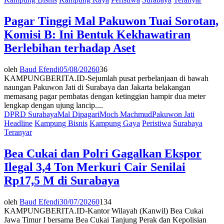
Pagar Tinggi Mal Pakuwon Tuai Sorotan,
Komisi B: Ini Bentuk Kekhawatiran
Berlebihan terhadap Aset
oleh
Baud Efendi
05/08/2026
0
36
KAMPUNGBERITA.ID-Sejumlah pusat perbelanjaan di bawah
naungan Pakuwon Jati di Surabaya dan Jakarta belakangan
memasang pagar pembatas dengan ketinggian hampir dua meter
lengkap dengan ujung lancip....
DPRD Surabaya
Mal Dipagari
Moch Machmud
Pakuwon Jati
Headline
Kampung Bisnis
Kampung Gaya
Peristiwa
Surabaya
Teranyar
Bea Cukai dan Polri Gagalkan Ekspor
Ilegal 3,4 Ton Merkuri Cair Senilai
Rp17,5 M di Surabaya
oleh
Baud Efendi
30/07/2026
0
134
KAMPUNGBERITA.ID-Kantor Wilayah (Kanwil) Bea Cukai
Jawa Timur I bersama Bea Cukai Tanjung Perak dan Kepolisian