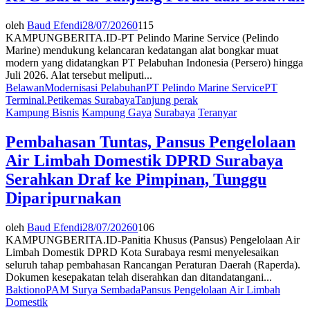
oleh
Baud Efendi
28/07/2026
0
115
KAMPUNGBERITA.ID-PT Pelindo Marine Service (Pelindo
Marine) mendukung kelancaran kedatangan alat bongkar muat
modern yang didatangkan PT Pelabuhan Indonesia (Persero) hingga
Juli 2026. Alat tersebut meliputi...
Belawan
Modernisasi Pelabuhan
PT Pelindo Marine Service
PT
Terminal.Petikemas Surabaya
Tanjung perak
Kampung Bisnis
Kampung Gaya
Surabaya
Teranyar
Pembahasan Tuntas, Pansus Pengelolaan
Air Limbah Domestik DPRD Surabaya
Serahkan Draf ke Pimpinan, Tunggu
Diparipurnakan
oleh
Baud Efendi
28/07/2026
0
106
KAMPUNGBERITA.ID-Panitia Khusus (Pansus) Pengelolaan Air
Limbah Domestik DPRD Kota Surabaya resmi menyelesaikan
seluruh tahap pembahasan Rancangan Peraturan Daerah (Raperda).
Dokumen kesepakatan telah diserahkan dan ditandatangani...
Baktiono
PAM Surya Sembada
Pansus Pengelolaan Air Limbah
Domestik