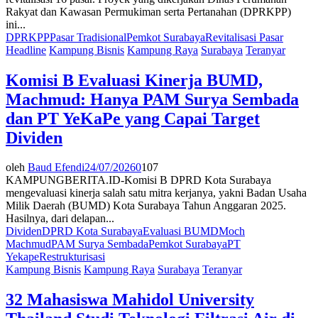
Rakyat dan Kawasan Permukiman serta Pertanahan (DPRKPP)
ini...
DPRKPP
Pasar Tradisional
Pemkot Surabaya
Revitalisasi Pasar
Headline
Kampung Bisnis
Kampung Raya
Surabaya
Teranyar
Komisi B Evaluasi Kinerja BUMD,
Machmud: Hanya PAM Surya Sembada
dan PT YeKaPe yang Capai Target
Dividen
oleh
Baud Efendi
24/07/2026
0
107
KAMPUNGBERITA.ID-Komisi B DPRD Kota Surabaya
mengevaluasi kinerja salah satu mitra kerjanya, yakni Badan Usaha
Milik Daerah (BUMD) Kota Surabaya Tahun Anggaran 2025.
Hasilnya, dari delapan...
Dividen
DPRD Kota Surabaya
Evaluasi BUMD
Moch
Machmud
PAM Surya Sembada
Pemkot Surabaya
PT
Yekape
Restrukturisasi
Kampung Bisnis
Kampung Raya
Surabaya
Teranyar
32 Mahasiswa Mahidol University