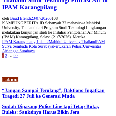
Thailand Studi Teknologi Filtrasi Air di
IPAM Karangpilang
oleh
Baud Efendi
23/07/2026
0
108
KAMPUNGBERITA.ID Sebanyak 32 mahasiswa Mahidol
University, Thailand dari Program Studi Teknologi Lingkungan
melakukan kunjungan studi ke Instalasi Pengolahan Air Minum
(IPAM) Karangpilang, Selasa (21/7/2026). Mereka...
IPAM Karangpilang 1 dan 2
Mahidol University Thailand
PAM
Surya Sembada Kota Surabaya
Pertukaran Pelajar
Universitas
Airlangga Surabaya
Paginasi
1
2
…
99
pos
Lakone
“Jangan Sampai Terulang”, Baktiono Ingatkan
Tragedi 27 Juli ke Generasi Muda
Sudah Dipasang Police Line tapi Tetap Buka,
Buleks: Sanksinya Harus Bikin Jera