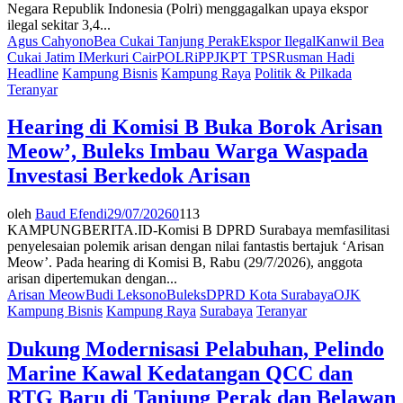
Negara Republik Indonesia (Polri) menggagalkan upaya ekspor
ilegal sekitar 3,4...
Agus Cahyono
Bea Cukai Tanjung Perak
Ekspor Ilegal
Kanwil Bea
Cukai Jatim I
Merkuri Cair
POLRi
PPJK
PT TPS
Rusman Hadi
Headline
Kampung Bisnis
Kampung Raya
Politik & Pilkada
Teranyar
Hearing di Komisi B Buka Borok Arisan
Meow’, Buleks Imbau Warga Waspada
Investasi Berkedok Arisan
oleh
Baud Efendi
29/07/2026
0
113
KAMPUNGBERITA.ID-Komisi B DPRD Surabaya memfasilitasi
penyelesaian polemik arisan dengan nilai fantastis bertajuk ‘Arisan
Meow’. Pada hearing di Komisi B, Rabu (29/7/2026), anggota
arisan dipertemukan dengan...
Arisan Meow
Budi Leksono
Buleks
DPRD Kota Surabaya
OJK
Kampung Bisnis
Kampung Raya
Surabaya
Teranyar
Dukung Modernisasi Pelabuhan, Pelindo
Marine Kawal Kedatangan QCC dan
RTG Baru di Tanjung Perak dan Belawan