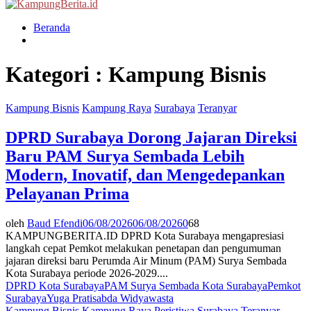
Menu
Beranda
Kategori : Kampung Bisnis
Kampung Bisnis
Kampung Raya
Surabaya
Teranyar
DPRD Surabaya Dorong Jajaran Direksi
Baru PAM Surya Sembada Lebih
Modern, Inovatif, dan Mengedepankan
Pelayanan Prima
oleh
Baud Efendi
06/08/2026
06/08/2026
0
68
KAMPUNGBERITA.ID DPRD Kota Surabaya mengapresiasi
langkah cepat Pemkot melakukan penetapan dan pengumuman
jajaran direksi baru Perumda Air Minum (PAM) Surya Sembada
Kota Surabaya periode 2026-2029....
DPRD Kota Surabaya
PAM Surya Sembada Kota Surabaya
Pemkot
Surabaya
Yuga Pratisabda Widyawasta
Kampung Bisnis
Kampung Raya
Peristiwa
Surabaya
Teranyar