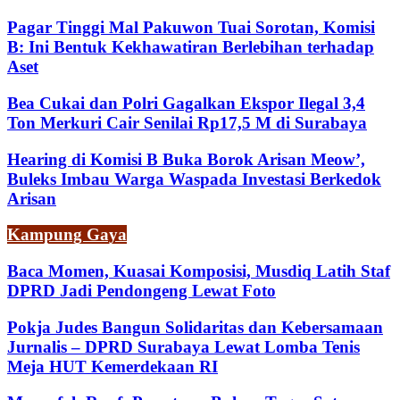
Pagar Tinggi Mal Pakuwon Tuai Sorotan, Komisi
B: Ini Bentuk Kekhawatiran Berlebihan terhadap
Aset
Bea Cukai dan Polri Gagalkan Ekspor Ilegal 3,4
Ton Merkuri Cair Senilai Rp17,5 M di Surabaya
Hearing di Komisi B Buka Borok Arisan Meow’,
Buleks Imbau Warga Waspada Investasi Berkedok
Arisan
Kampung Gaya
Baca Momen, Kuasai Komposisi, Musdiq Latih Staf
DPRD Jadi Pendongeng Lewat Foto
Pokja Judes Bangun Solidaritas dan Kebersamaan
Jurnalis – DPRD Surabaya Lewat Lomba Tenis
Meja HUT Kemerdekaan RI