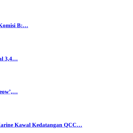
 Komisi B:…
al 3,4…
Meow’,…
 Marine Kawal Kedatangan QCC…