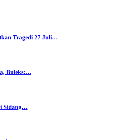
tkan Tragedi 27 Juli…
ka, Buleks:…
di Sidang…