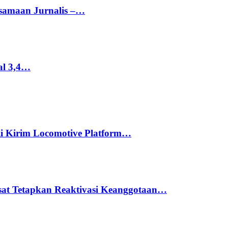
rsamaan Jurnalis –…
al 3,4…
li Kirim Locomotive Platform…
usat Tetapkan Reaktivasi Keanggotaan…