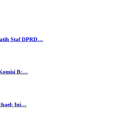
Latih Staf DPRD…
 Komisi B:…
chael: Ini…