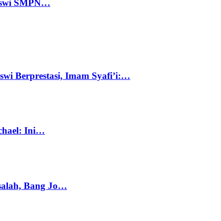
 Siswi SMPN…
swi Berprestasi, Imam Syafi’i:…
chael: Ini…
salah, Bang Jo…