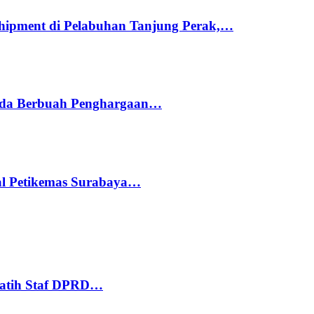
hipment di Pelabuhan Tanjung Perak,…
ada Berbuah Penghargaan…
nal Petikemas Surabaya…
Latih Staf DPRD…