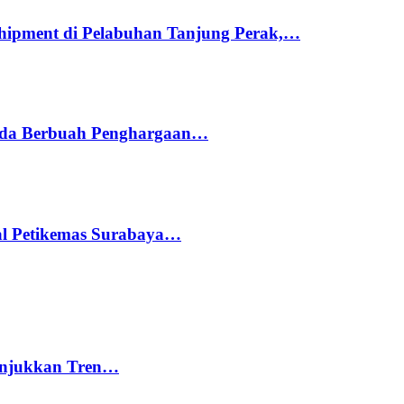
hipment di Pelabuhan Tanjung Perak,…
ada Berbuah Penghargaan…
nal Petikemas Surabaya…
nunjukkan Tren…