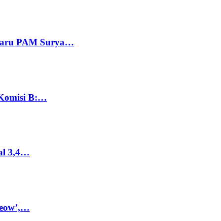
 Baru PAM Surya…
 Komisi B:…
al 3,4…
Meow’,…