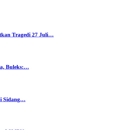
tkan Tragedi 27 Juli…
ka, Buleks:…
di Sidang…