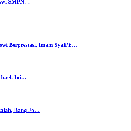
 Siswi SMPN…
swi Berprestasi, Imam Syafi’i:…
chael: Ini…
salah, Bang Jo…