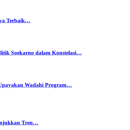
rya Terbaik…
litik Soekarno dalam Konstelasi…
 Upayakan Wadahi Program…
nunjukkan Tren…