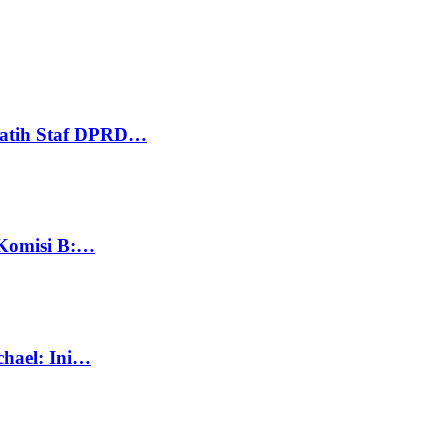
Latih Staf DPRD…
 Komisi B:…
chael: Ini…