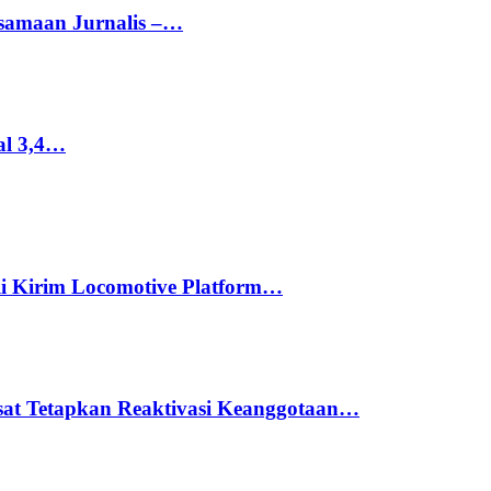
rsamaan Jurnalis –…
al 3,4…
li Kirim Locomotive Platform…
usat Tetapkan Reaktivasi Keanggotaan…