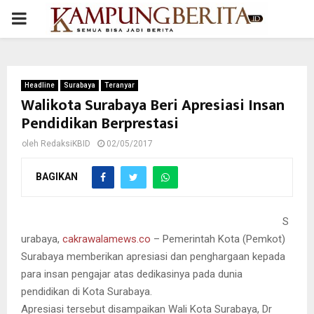
PRIMARY
MENU
Headline
Surabaya
Teranyar
Walikota Surabaya Beri Apresiasi Insan
Pendidikan Berprestasi
oleh
RedaksiKBID
02/05/2017
BAGIKAN
S
urabaya,
cakrawalamews.co
– Pemerintah Kota (Pemkot)
Surabaya memberikan apresiasi dan penghargaan kepada
para insan pengajar atas dedikasinya pada dunia
pendidikan di Kota Surabaya.
Apresiasi tersebut disampaikan Wali Kota Surabaya, Dr