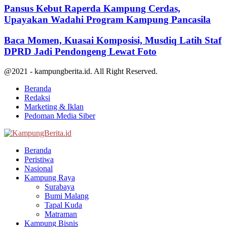
Pansus Kebut Raperda Kampung Cerdas,
Upayakan Wadahi Program Kampung Pancasila
Baca Momen, Kuasai Komposisi, Musdiq Latih Staf
DPRD Jadi Pendongeng Lewat Foto
@2021 - kampungberita.id. All Right Reserved.
Beranda
Redaksi
Marketing & Iklan
Pedoman Media Siber
Facebook
Twitter
Youtube
Beranda
Peristiwa
Nasional
Kampung Raya
Surabaya
Bumi Malang
Tapal Kuda
Matraman
Kampung Bisnis