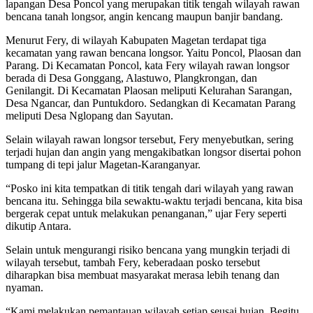
lapangan Desa Poncol yang merupakan titik tengah wilayah rawan
bencana tanah longsor, angin kencang maupun banjir bandang.
Menurut Fery, di wilayah Kabupaten Magetan terdapat tiga
kecamatan yang rawan bencana longsor. Yaitu Poncol, Plaosan dan
Parang. Di Kecamatan Poncol, kata Fery wilayah rawan longsor
berada di Desa Gonggang, Alastuwo, Plangkrongan, dan
Genilangit. Di Kecamatan Plaosan meliputi Kelurahan Sarangan,
Desa Ngancar, dan Puntukdoro. Sedangkan di Kecamatan Parang
meliputi Desa Nglopang dan Sayutan.
Selain wilayah rawan longsor tersebut, Fery menyebutkan, sering
terjadi hujan dan angin yang mengakibatkan longsor disertai pohon
tumpang di tepi jalur Magetan-Karanganyar.
“Posko ini kita tempatkan di titik tengah dari wilayah yang rawan
bencana itu. Sehingga bila sewaktu-waktu terjadi bencana, kita bisa
bergerak cepat untuk melakukan penanganan,” ujar Fery seperti
dikutip Antara.
Selain untuk mengurangi risiko bencana yang mungkin terjadi di
wilayah tersebut, tambah Fery, keberadaan posko tersebut
diharapkan bisa membuat masyarakat merasa lebih tenang dan
nyaman.
“Kami melakukan pemantauan wilayah setiap seusai hujan. Begitu