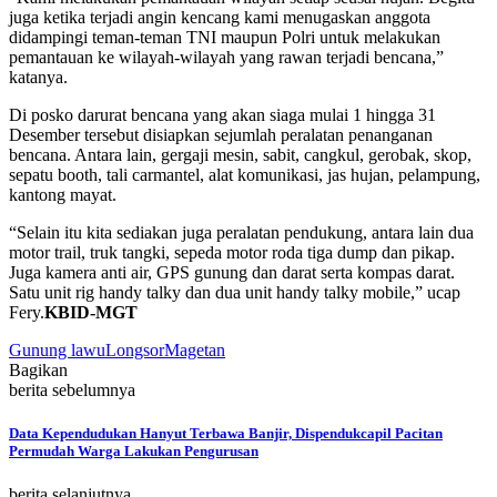
juga ketika terjadi angin kencang kami menugaskan anggota
didampingi teman-teman TNI maupun Polri untuk melakukan
pemantauan ke wilayah-wilayah yang rawan terjadi bencana,”
katanya.
Di posko darurat bencana yang akan siaga mulai 1 hingga 31
Desember tersebut disiapkan sejumlah peralatan penanganan
bencana. Antara lain, gergaji mesin, sabit, cangkul, gerobak, skop,
sepatu booth, tali carmantel, alat komunikasi, jas hujan, pelampung,
kantong mayat.
“Selain itu kita sediakan juga peralatan pendukung, antara lain dua
motor trail, truk tangki, sepeda motor roda tiga dump dan pikap.
Juga kamera anti air, GPS gunung dan darat serta kompas darat.
Satu unit rig handy talky dan dua unit handy talky mobile,” ucap
Fery.
KBID-MGT
Gunung lawu
Longsor
Magetan
Bagikan
berita sebelumnya
Data Kependudukan Hanyut Terbawa Banjir, Dispendukcapil Pacitan
Permudah Warga Lakukan Pengurusan
berita selanjutnya