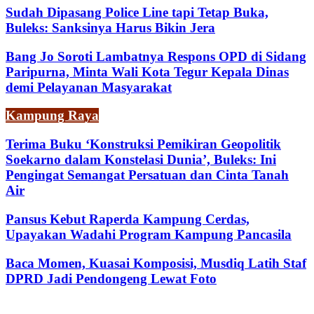
Sudah Dipasang Police Line tapi Tetap Buka,
Buleks: Sanksinya Harus Bikin Jera
Bang Jo Soroti Lambatnya Respons OPD di Sidang
Paripurna, Minta Wali Kota Tegur Kepala Dinas
demi Pelayanan Masyarakat
Kampung Raya
Terima Buku ‘Konstruksi Pemikiran Geopolitik
Soekarno dalam Konstelasi Dunia’, Buleks: Ini
Pengingat Semangat Persatuan dan Cinta Tanah
Air
Pansus Kebut Raperda Kampung Cerdas,
Upayakan Wadahi Program Kampung Pancasila
Baca Momen, Kuasai Komposisi, Musdiq Latih Staf
DPRD Jadi Pendongeng Lewat Foto