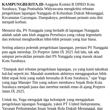
KAMPUNGBERITA.ID-
Anggota Komisi B DPRD Kota
Surabaya, Yuga Pratisabda Widyawasta mengkritisi rebutan
pengelolaan lapangan Nanggala di Kelurahan Dukuh Menanggal,
Kecamatan Gayungan. Dampaknya, pembinaan pemain usia dini
menjadi korban.
Menurut dia, PS Nanggala yang berlatih di lapangan Nanggala
adalah salah satu klub anggota Persebaya yang cukup legendaris
dan terkenal menghasilkan bibit-bibit pemain yang luar biasa.
Seiring adanya polemik pengelolaan lapangan, prestasi PS Nanggala
pun agak meredup. Di Porprov Jatim IX 2025 Juli lalu, tak ada
satupun perwakilan pemain dari PS Nanggala yang masuk skuad
Kota Surabaya.
“Dampak dari rebutan pengelolaan lapangan, ya yang kami takutkan
hal-hal seperti ini. Masalah nonteknis akhirnya menggugurkan bibit-
bibit sepak bola yang sudah berusaha di Kota Surabaya,” ujar Yuga
yang juga Manajer Tim yang sukses membawa Sepak Bola Kota
Surabaya menjadi juara dan merebut medali emas di ajang Porprov
Jatim IX 2025.
Untuk itu, Yuga mengajak tiga kelompok yang mengajukan
pengelolaan lapangan Nanggala, yakni PT United Indopratama,
Yayasan Perkumpulan Insan Sepak Bola Dukuh Menanggal, dan