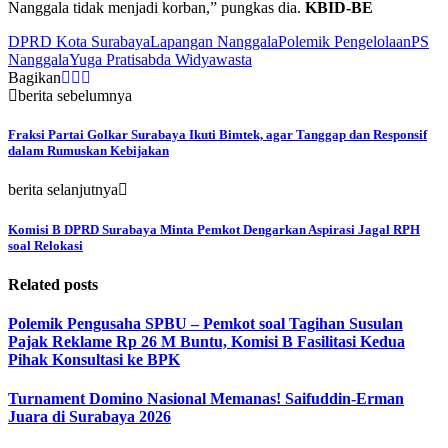
Nanggala tidak menjadi korban,” pungkas dia.
KBID-BE
DPRD Kota Surabaya
Lapangan Nanggala
Polemik Pengelolaan
PS
Nanggala
Yuga Pratisabda Widyawasta
Bagikan
berita sebelumnya
Fraksi Partai Golkar Surabaya Ikuti Bimtek, agar Tanggap dan Responsif
dalam Rumuskan Kebijakan
berita selanjutnya
Komisi B DPRD Surabaya Minta Pemkot Dengarkan Aspirasi Jagal RPH
soal Relokasi
Related posts
Polemik Pengusaha SPBU – Pemkot soal Tagihan Susulan
Pajak Reklame Rp 26 M Buntu, Komisi B Fasilitasi Kedua
Pihak Konsultasi ke BPK
Turnament Domino Nasional Memanas! Saifuddin-Erman
Juara di Surabaya 2026