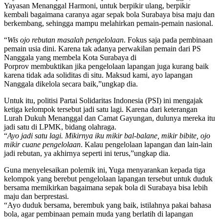
Yayasan Menanggal Harmoni, untuk berpikir ulang, berpikir
kembali bagaimana caranya agar sepak bola Surabaya bisa maju dan
berkembang, sehingga mampu melahirkan pemain-pemain nasional.
“
Wis ojo rebutan masalah pengelolaan
. Fokus saja pada pembinaan
pemain usia dini. Karena tak adanya perwakilan pemain dari PS
Nanggala yang membela Kota Surabaya di
Porprov membuktikan jika pengelolaan lapangan juga kurang baik
karena tidak ada soliditas di situ. Maksud kami, ayo lapangan
Nanggala dikelola secara baik,”ungkap dia.
Untuk itu, politisi Partai Solidaritas Indonesia (PSI) ini mengajak
ketiga kelompok tersebut jadi satu lagi. Karena dari keterangan
Lurah Dukuh Menanggal dan Camat Gayungan, dulunya mereka itu
jadi satu di LPMK, bidang olahraga.
“
Ayo jadi satu lagi. Mikirnya iku mikir bal-balane, mikir bibite, ojo
mikir cuane pengelolaan
. Kalau pengelolaan lapangan dan lain-lain
jadi rebutan, ya akhirnya seperti ini terus,”ungkap dia.
Guna menyelesaikan polemik ini, Yuga menyarankan kepada tiga
kelompok yang berebut pengelolaan lapangan tersebut untuk duduk
bersama memikirkan bagaimana sepak bola di Surabaya bisa lebih
maju dan berprestasi.
“Ayo duduk bersama, berembuk yang baik, istilahnya pakai bahasa
bola, agar pembinaan pemain muda yang berlatih di lapangan