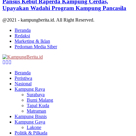
Pansus Kebut Raperda Kampung Cerdas,
Upayakan Wadahi Program Kampung Pancasila
@2021 - kampungberita.id. All Right Reserved.
Beranda
Redaksi
Marketing & Iklan
Pedoman Media Siber
Facebook
Twitter
Youtube
Beranda
Peristiwa
Nasional
Kampung Raya
Surabaya
Bumi Malang
Tapal Kuda
Matraman
Kampung Bisnis
Kampung Gaya
Lakone
Politik & Pilkada