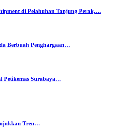
hipment di Pelabuhan Tanjung Perak,…
ada Berbuah Penghargaan…
nal Petikemas Surabaya…
nunjukkan Tren…