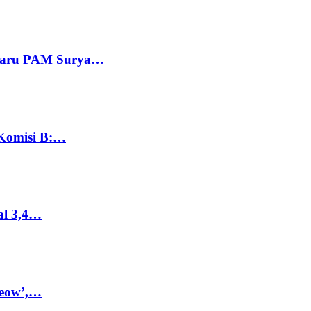
 Baru PAM Surya…
 Komisi B:…
al 3,4…
Meow’,…