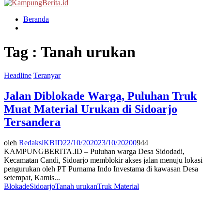
Menu
Beranda
Tag : Tanah urukan
Headline
Teranyar
Jalan Diblokade Warga, Puluhan Truk
Muat Material Urukan di Sidoarjo
Tersandera
oleh
RedaksiKBID
22/10/2020
23/10/2020
0
944
KAMPUNGBERITA.ID – Puluhan warga Desa Sidodadi,
Kecamatan Candi, Sidoarjo memblokir akses jalan menuju lokasi
pengurukan oleh PT Purnama Indo Investama di kawasan Desa
setempat, Kamis...
Blokade
Sidoarjo
Tanah urukan
Truk Material