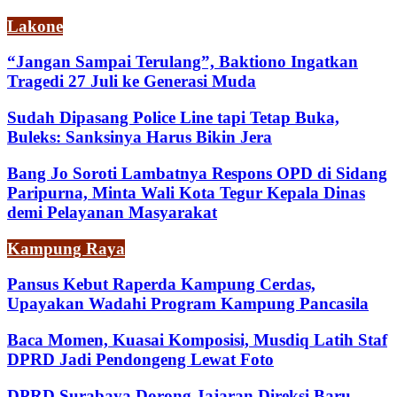
Lakone
“Jangan Sampai Terulang”, Baktiono Ingatkan
Tragedi 27 Juli ke Generasi Muda
Sudah Dipasang Police Line tapi Tetap Buka,
Buleks: Sanksinya Harus Bikin Jera
Bang Jo Soroti Lambatnya Respons OPD di Sidang
Paripurna, Minta Wali Kota Tegur Kepala Dinas
demi Pelayanan Masyarakat
Kampung Raya
Pansus Kebut Raperda Kampung Cerdas,
Upayakan Wadahi Program Kampung Pancasila
Baca Momen, Kuasai Komposisi, Musdiq Latih Staf
DPRD Jadi Pendongeng Lewat Foto
DPRD Surabaya Dorong Jajaran Direksi Baru