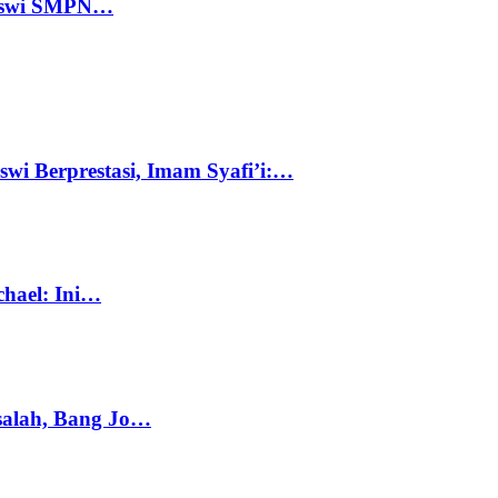
 Siswi SMPN…
swi Berprestasi, Imam Syafi’i:…
chael: Ini…
salah, Bang Jo…