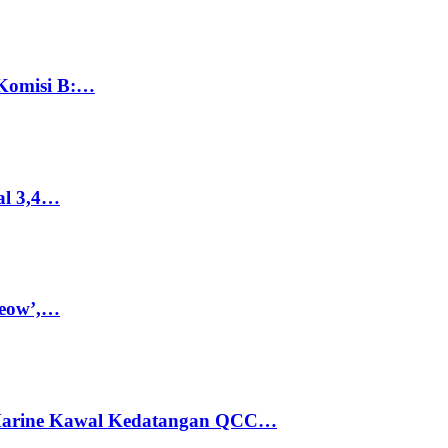
 Komisi B:…
al 3,4…
Meow’,…
 Marine Kawal Kedatangan QCC…