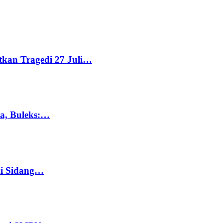
tkan Tragedi 27 Juli…
ka, Buleks:…
di Sidang…