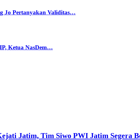
g Jo Pertanyakan Validitas…
PIP, Ketua NasDem…
Kejati Jatim, Tim Siwo PWI Jatim Segera B