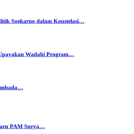
litik Soekarno dalam Konstelasi…
 Upayakan Wadahi Program…
 Sembada…
 Baru PAM Surya…