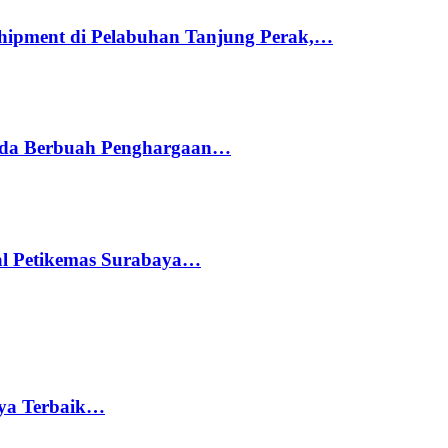
hipment di Pelabuhan Tanjung Perak,…
ada Berbuah Penghargaan…
nal Petikemas Surabaya…
rya Terbaik…