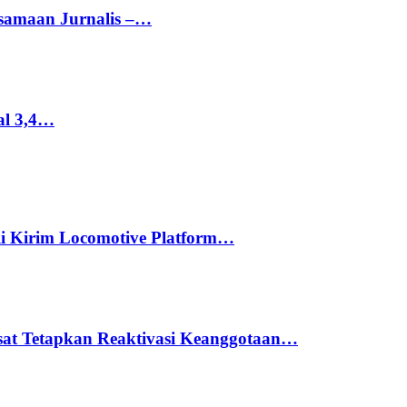
rsamaan Jurnalis –…
al 3,4…
li Kirim Locomotive Platform…
usat Tetapkan Reaktivasi Keanggotaan…