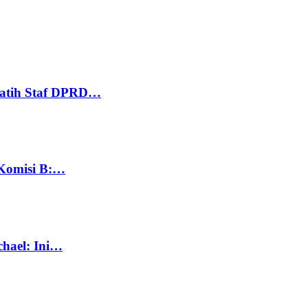
Latih Staf DPRD…
 Komisi B:…
chael: Ini…