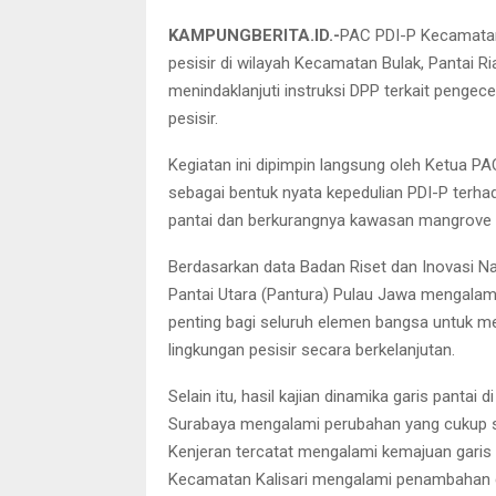
KAMPUNGBERITA.ID.-
PAC PDI-P Kecamatan
pesisir di wilayah Kecamatan Bulak, Pantai Ri
menindaklanjuti instruksi DPP terkait pengec
pesisir.
Kegiatan ini dipimpin langsung oleh Ketua PA
sebagai bentuk nyata kepedulian PDI-P terha
pantai dan berkurangnya kawasan mangrove s
Berdasarkan data Badan Riset dan Inovasi Nas
Pantai Utara (Pantura) Pulau Jawa mengalami 
penting bagi seluruh elemen bangsa untuk mem
lingkungan pesisir secara berkelanjutan.
Selain itu, hasil kajian dinamika garis panta
Surabaya mengalami perubahan yang cukup si
Kenjeran tercatat mengalami kemajuan garis 
Kecamatan Kalisari mengalami penambahan ga