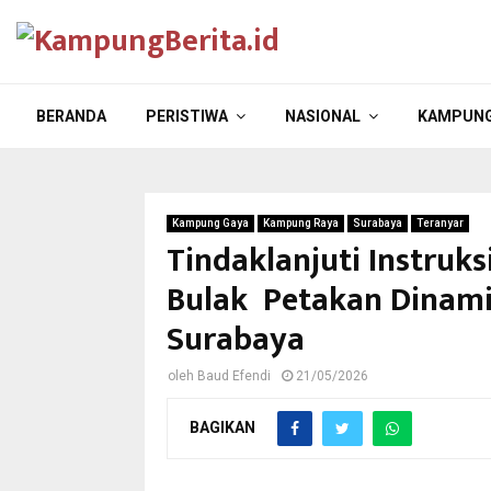
BERANDA
PERISTIWA
NASIONAL
KAMPUNG
Kampung Gaya
Kampung Raya
Surabaya
Teranyar
Tindaklanjuti Instruk
Bulak Petakan Dinamik
Surabaya
oleh
Baud Efendi
21/05/2026
BAGIKAN
Ketua PAC PDI-P Kecamatan Bu
kawasan hutan mangrove dan pe
hi