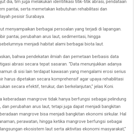
 dia, tim juga melakukan identifikasi titik-titik abrasi, pendataan
 pantai, serta memetakan kebutuhan rehabilitasi dan
ayah pesisir Surabaya.
ut menyampaikan berbagai persoalan yang terjadi di lapangan.
r pantai, perubahan arus laut, sedimentasi, hingga
belumnya menjadi habitat alami berbagai biota laut.
askan, bahwa pendekatan ilmiah dan pemetaan berbasis data
igasi abrasi secara tepat sasaran. “Data menunjukkan adanya
namun di sisi lain terdapat kawasan yang mengalami erosi serius
sir harus dipetakan secara komprehensif agar upaya rehabilitasi
kan secara efektif, terukur, dan berkelanjutan,” jelas Koni.
 keberadaan mangrove tidak hanya berfungsi sebagai pelindung
, dan perubahan arus laut, tetapi juga dapat menjadi bangkitan
eberadaan mangrove bisa menjadi bangkitan ekonomi sirkular. Hal
enanaman, perawatan, hingga ketika mangrove berfungsi sebagai
langsungan ekosistem laut serta aktivitas ekonomi masyarakat,”