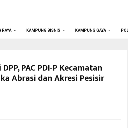
 RAYA
KAMPUNG BISNIS
KAMPUNG GAYA
POL
si DPP, PAC PDI-P Kecamatan
a Abrasi dan Akresi Pesisir
lak, Abdul Ghoni Mukhlas Ni’am memimpin penyisiran
sisir di wilayah kawasan Bulak, Pantai Ria Kenjeran
ngga Keputih.@KBID-2026.