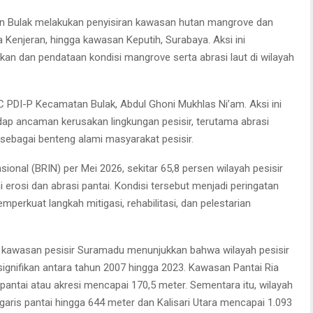
 Bulak melakukan penyisiran kawasan hutan mangrove dan
a Kenjeran, hingga kawasan Keputih, Surabaya. Aksi ini
ekan dan pendataan kondisi mangrove serta abrasi laut di wilayah
C PDI-P Kecamatan Bulak, Abdul Ghoni Mukhlas Ni’am. Aksi ini
dap ancaman kerusakan lingkungan pesisir, terutama abrasi
ebagai benteng alami masyarakat pesisir.
ional (BRIN) per Mei 2026, sekitar 65,8 persen wilayah pesisir
erosi dan abrasi pantai. Kondisi tersebut menjadi peringatan
perkuat langkah mitigasi, rehabilitasi, dan pelestarian
i di kawasan pesisir Suramadu menunjukkan bahwa wilayah pesisir
gnifikan antara tahun 2007 hingga 2023. Kawasan Pantai Ria
pantai atau akresi mencapai 170,5 meter. Sementara itu, wilayah
ris pantai hingga 644 meter dan Kalisari Utara mencapai 1.093