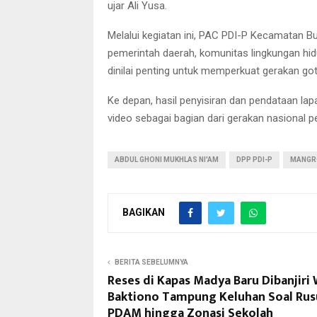
ujar Ali Yusa.
Melalui kegiatan ini, PAC PDI-P Kecamatan B
pemerintah daerah, komunitas lingkungan hidu
dinilai penting untuk memperkuat gerakan g
Ke depan, hasil penyisiran dan pendataan la
video sebagai bagian dari gerakan nasional p
ABDUL GHONI MUKHLAS NI'AM
DPP PDI-P
MANGR
BAGIKAN
BERITA SEBELUMNYA
Reses di Kapas Madya Baru Dibanjiri 
Baktiono Tampung Keluhan Soal Rus
PDAM hingga Zonasi Sekolah