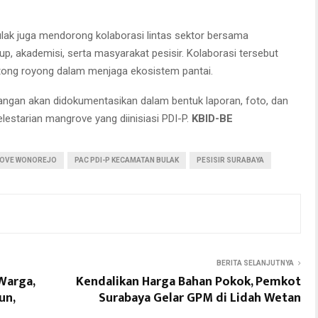
ulak juga mendorong kolaborasi lintas sektor bersama
p, akademisi, serta masyarakat pesisir. Kolaborasi tersebut
otong royong dalam menjaga ekosistem pantai.
pangan akan didokumentasikan dalam bentuk laporan, foto, dan
elestarian mangrove yang diinisiasi PDI-P.
KBID-BE
OVE WONOREJO
PAC PDI-P KECAMATAN BULAK
PESISIR SURABAYA
BERITA SELANJUTNYA
Warga,
Kendalikan Harga Bahan Pokok, Pemkot
un,
Surabaya Gelar GPM di Lidah Wetan