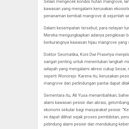
Selain mengecek kondisi hutan mangrove, lanjut
kawasan yang mengalami kerusakan ekosistem
penanaman kembali mangrove di sejumlah wil
Dalam kesempatan tersebut, para nelayan tur
Mereka mengungkapkan adanya pengikisan bibi
berkurangnya kawasan hijau mangrove yang se
Doktor Geomatika, Koni Dwi Prasetya menjel
sangat penting untuk menentukan langkah mit
wilayah yang mengalami akresi cukup besar, 
seperti Wonorejo. Karena itu, kerusakan pesi
mangrove dan perlindungan pantai dapat dilaku
Sementara itu, Ali Yusa menambahkan, bahwa
alami kawasan pesisir dari abrasi, gelombang
ekonomi sirkular bagi masyarakat pesisir. “K
ini dapat dilihat sejak proses pembibitan, p
pelindung alami pesisir dan mendukung keber