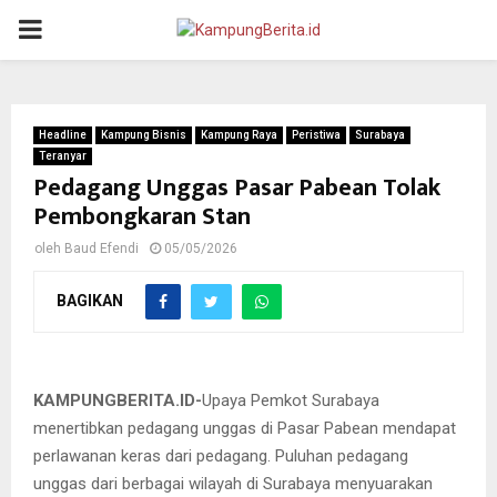
PRIMARY
MENU
Headline
Kampung Bisnis
Kampung Raya
Peristiwa
Surabaya
Teranyar
Pedagang Unggas Pasar Pabean Tolak
Pembongkaran Stan
oleh
Baud Efendi
05/05/2026
BAGIKAN
Para pedagang unggas di Pasar Pabean melakukan aksi damai
menyuarakan penolakan terhadap rencana pembongkaran stan
mereka.@KBID-2026.
KAMPUNGBERITA.ID-
Upaya Pemkot Surabaya
menertibkan pedagang unggas di Pasar Pabean mendapat
perlawanan keras dari pedagang. Puluhan pedagang
unggas dari berbagai wilayah di Surabaya menyuarakan