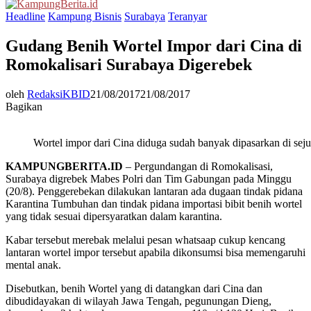
Menu
Headline
Kampung Bisnis
Surabaya
Teranyar
Gudang Benih Wortel Impor dari Cina di
Romokalisari Surabaya Digerebek
oleh
RedaksiKBID
21/08/2017
21/08/2017
Bagikan
Wortel impor dari Cina diduga sudah banyak dipasarkan di sej
KAMPUNGBERITA.ID
– Pergundangan di Romokalisasi,
Surabaya digrebek Mabes Polri dan Tim Gabungan pada Minggu
(20/8). Penggerebekan dilakukan lantaran ada dugaan tindak pidana
Karantina Tumbuhan dan tindak pidana importasi bibit benih wortel
yang tidak sesuai dipersyaratkan dalam karantina.
Kabar tersebut merebak melalui pesan whatsaap cukup kencang
lantaran wortel impor tersebut apabila dikonsumsi bisa memengaruhi
mental anak.
Disebutkan, benih Wortel yang di datangkan dari Cina dan
dibudidayakan di wilayah Jawa Tengah, pegunungan Dieng,