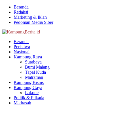
Beranda
Redaksi
Marketing & Iklan
Pedoman Media Siber
Facebook
Twitter
Youtube
Beranda
Peristiwa
Nasional
Kampung Raya
Surabaya
Bumi Malang
Tapal Kuda
Matraman
Kampung Bisnis
Kampung Gaya
Lakone
Politik & Pilkada
Madrasah