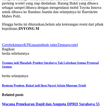
pavking wortel yang siap diedarkan. Barang Bukti yang dibawa
sebagai sampel dibawa dengan mengendarai mobil Toyota Innova
untuk dibawa ke Bandara Juanda dan selanjutnya ke Bareskrim
Mabes Polri.
Hingga berita ini diturunkan,belum ada keterangan resmi dari pihak
kepolisian.|
INYONG M
Gerebek
impor
KPK
pasar
pilgub jatim
Timnas
wortel
Bagikan
berita sebelumnya
Trauma jadi Masalah, Pemkot Surabaya Tak Loloskan Semua Proposal
Jasmas
berita selanjutnya
Benteng Pendem, Bakal jadi Ikon Ngawi Selain Museum Trinil
Related posts
Wacana Pemekaran Dapil dan Anggota DPRD Surabaya 55