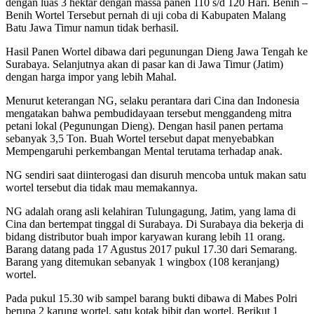
dengan luas 3 hektar dengan massa panen 110 s/d 120 Hari. Benih –
Benih Wortel Tersebut pernah di uji coba di Kabupaten Malang
Batu Jawa Timur namun tidak berhasil.
Hasil Panen Wortel dibawa dari pegunungan Dieng Jawa Tengah ke
Surabaya. Selanjutnya akan di pasar kan di Jawa Timur (Jatim)
dengan harga impor yang lebih Mahal.
Menurut keterangan NG, selaku perantara dari Cina dan Indonesia
mengatakan bahwa pembudidayaan tersebut menggandeng mitra
petani lokal (Pegunungan Dieng). Dengan hasil panen pertama
sebanyak 3,5 Ton. Buah Wortel tersebut dapat menyebabkan
Mempengaruhi perkembangan Mental terutama terhadap anak.
NG sendiri saat diinterogasi dan disuruh mencoba untuk makan satu
wortel tersebut dia tidak mau memakannya.
NG adalah orang asli kelahiran Tulungagung, Jatim, yang lama di
Cina dan bertempat tinggal di Surabaya. Di Surabaya dia bekerja di
bidang distributor buah impor karyawan kurang lebih 11 orang.
Barang datang pada 17 Agustus 2017 pukul 17.30 dari Semarang.
Barang yang ditemukan sebanyak 1 wingbox (108 keranjang)
wortel.
Pada pukul 15.30 wib sampel barang bukti dibawa di Mabes Polri
berupa 2 karung wortel, satu kotak bibit dan wortel. Berikut 1