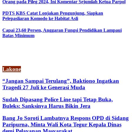
Orang pada Pileg 2024, Ini Komentar Sejumlah Ketua Parpol
PDTS KBS Catat Lonjakan Pengunjung, Siapkan
Pelepasliaran Komodo ke Habitat Asli
Capai 23,60 Persen, Anggaran Fungsi Pendidikan Lampaui
Batas Minimum
Lakone
“Jangan Sampai Terulang”, Baktiono Ingatkan
Tragedi 27 Juli ke Generasi Muda
Sudah Dipasang Police Line tapi Tetap Buka,
Buleks: Sanksinya Harus Bikin Jera
Bang Jo Soroti Lambatnya Respons OPD di Sidang
Paripurna, Minta Wali Kota Tegur Kepala Dinas
demi Pelayanan Masyarakat