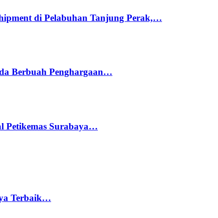
hipment di Pelabuhan Tanjung Perak,…
ada Berbuah Penghargaan…
nal Petikemas Surabaya…
rya Terbaik…