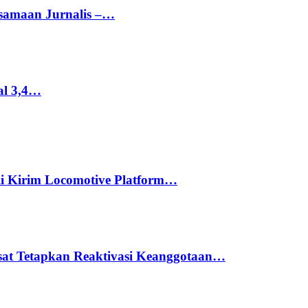
rsamaan Jurnalis –…
al 3,4…
li Kirim Locomotive Platform…
usat Tetapkan Reaktivasi Keanggotaan…