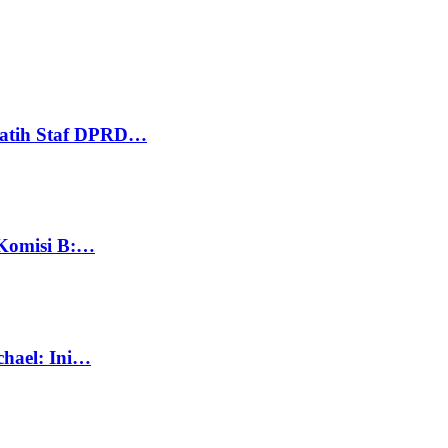
Latih Staf DPRD…
 Komisi B:…
chael: Ini…