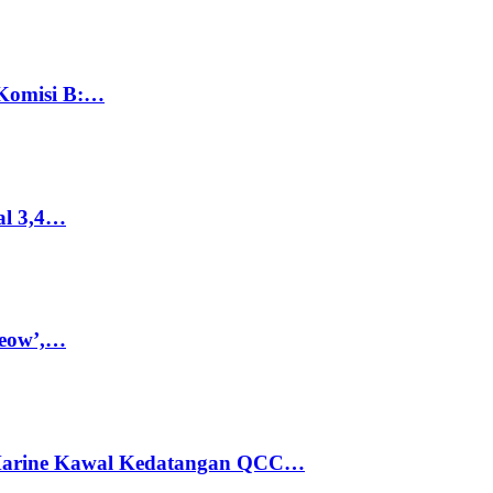
 Komisi B:…
al 3,4…
Meow’,…
 Marine Kawal Kedatangan QCC…