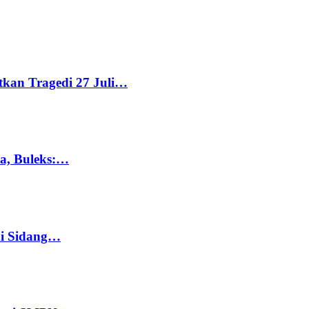
tkan Tragedi 27 Juli…
ka, Buleks:…
di Sidang…