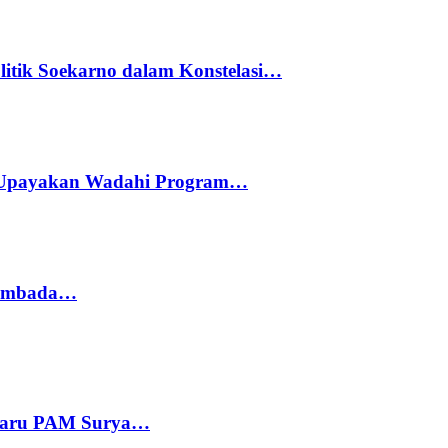
litik Soekarno dalam Konstelasi…
 Upayakan Wadahi Program…
 Sembada…
 Baru PAM Surya…