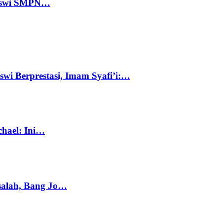
 Siswi SMPN…
swi Berprestasi, Imam Syafi’i:…
chael: Ini…
salah, Bang Jo…