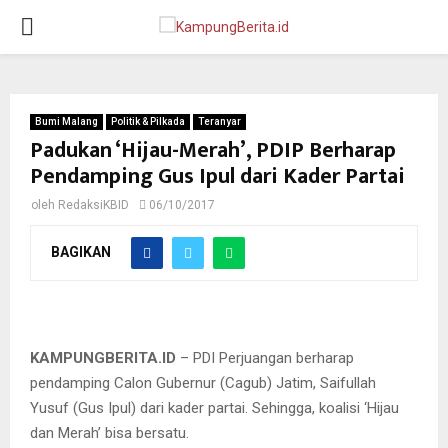
PRIMARY
MENU
Bumi Malang
Politik & Pilkada
Teranyar
Padukan ‘Hijau-Merah’, PDIP Berharap
Pendamping Gus Ipul dari Kader Partai
oleh
RedaksiKBID
06/10/2017
BAGIKAN
KAMPUNGBERITA.ID
– PDI Perjuangan berharap
pendamping Calon Gubernur (Cagub) Jatim, Saifullah
Yusuf (Gus Ipul) dari kader partai. Sehingga, koalisi ‘Hijau
dan Merah’ bisa bersatu.