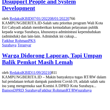
Disupport People and System
Development
oleh
RedaksiKBID
07/01/2022
08/01/2022
0
766
KAMPUNGBERITA.ID-Salah satu prioritas program Wali Kota
Eri Cahyadi adalah memberikan kemudahan pelayanan publik
kepada warga Surabaya, khususnya administrasi kependudukan
(adminduk) dan lain-lain. Adminduk ini cukup...
Fatkhur Rohman
PKS
Surabaya
Teranyar
Warga Didorong Laporan, Tapi Umpan
Balik Pemkot Masih Lemah
oleh
RedaksiKBID
11/09/2021
0
811
KAMPUNGBERITA.ID – Makin banyaknya tugas RT/RW dalam
hal pendataan terkait dampak pandemi Covid-19, adalah salah satu
isu yang mengemuka saat Komisi A DPRD Kota Surabaya...
Bansos
DPRD Surabaya
Fatkhur Rohman
RT/RW
surabaya