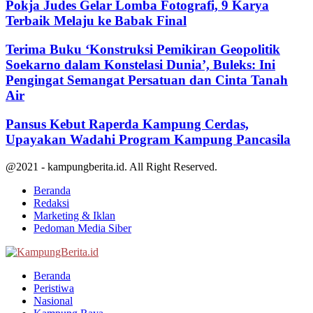
Pokja Judes Gelar Lomba Fotografi, 9 Karya
Terbaik Melaju ke Babak Final
Terima Buku ‘Konstruksi Pemikiran Geopolitik
Soekarno dalam Konstelasi Dunia’, Buleks: Ini
Pengingat Semangat Persatuan dan Cinta Tanah
Air
Pansus Kebut Raperda Kampung Cerdas,
Upayakan Wadahi Program Kampung Pancasila
@2021 - kampungberita.id. All Right Reserved.
Beranda
Redaksi
Marketing & Iklan
Pedoman Media Siber
Facebook
Twitter
Youtube
Beranda
Peristiwa
Nasional