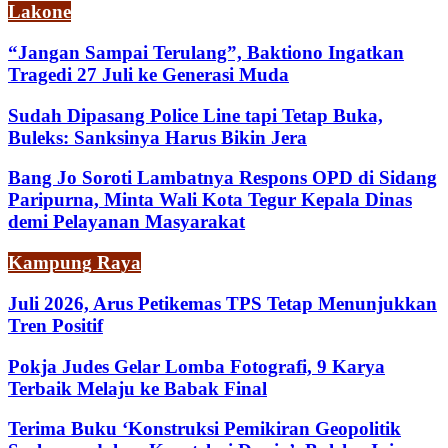
Lakone
“Jangan Sampai Terulang”, Baktiono Ingatkan
Tragedi 27 Juli ke Generasi Muda
Sudah Dipasang Police Line tapi Tetap Buka,
Buleks: Sanksinya Harus Bikin Jera
Bang Jo Soroti Lambatnya Respons OPD di Sidang
Paripurna, Minta Wali Kota Tegur Kepala Dinas
demi Pelayanan Masyarakat
Kampung Raya
Juli 2026, Arus Petikemas TPS Tetap Menunjukkan
Tren Positif
Pokja Judes Gelar Lomba Fotografi, 9 Karya
Terbaik Melaju ke Babak Final
Terima Buku ‘Konstruksi Pemikiran Geopolitik