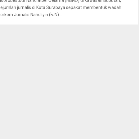
Hoofdbestuur Nahdlatoel Oelama (HBNO) di kawasan Bubutan,
sejumlah jurnalis di Kota Surabaya sepakat membentuk wadah
orkom Jurnalis Nahdliyin (FJN)....