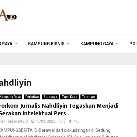
 RAYA
KAMPUNG BISNIS
KAMPUNG GAYA
POL
ahdliyin
Kampung Raya
Peristiwa
Surabaya
Tapal Kuda
Teranyar
Forkom Jurnalis Nahdliyin Tegaskan Menjadi
Gerakan Intelektual Pers
oleh
RedaksiKBID
10/03/2023
0
715
KAMPUNGBERITA.ID-Berawal dari diskusi ringan di Gedung