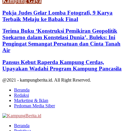
Kampung Gaya
Pokja Judes Gelar Lomba Fotografi, 9 Karya
Terbaik Melaju ke Babak Final
Terima Buku ‘Konstruksi Pemikiran Geopolitik
Soekarno dalam Konstelasi Dunia’, Buleks: Ini
Pengingat Semangat Persatuan dan Cinta Tanah
Air
Pansus Kebut Raperda Kampung Cerdas,
Upayakan Wadahi Program Kampung Pancasila
@2021 - kampungberita.id. All Right Reserved.
Beranda
Redaksi
Marketing & Iklan
Pedoman Media Siber
Facebook
Twitter
Youtube
Beranda
Peristiwa