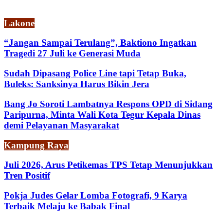
Lakone
“Jangan Sampai Terulang”, Baktiono Ingatkan
Tragedi 27 Juli ke Generasi Muda
Sudah Dipasang Police Line tapi Tetap Buka,
Buleks: Sanksinya Harus Bikin Jera
Bang Jo Soroti Lambatnya Respons OPD di Sidang
Paripurna, Minta Wali Kota Tegur Kepala Dinas
demi Pelayanan Masyarakat
Kampung Raya
Juli 2026, Arus Petikemas TPS Tetap Menunjukkan
Tren Positif
Pokja Judes Gelar Lomba Fotografi, 9 Karya
Terbaik Melaju ke Babak Final