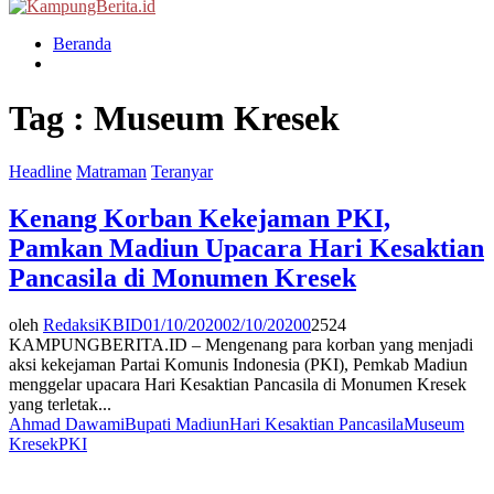
Menu
Beranda
Tag : Museum Kresek
Headline
Matraman
Teranyar
Kenang Korban Kekejaman PKI,
Pamkan Madiun Upacara Hari Kesaktian
Pancasila di Monumen Kresek
oleh
RedaksiKBID
01/10/2020
02/10/2020
0
2524
KAMPUNGBERITA.ID – Mengenang para korban yang menjadi
aksi kekejaman Partai Komunis Indonesia (PKI), Pemkab Madiun
menggelar upacara Hari Kesaktian Pancasila di Monumen Kresek
yang terletak...
Ahmad Dawami
Bupati Madiun
Hari Kesaktian Pancasila
Museum
Kresek
PKI