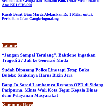
Selamat dari Gempa dan Tsunami Palu, Dinar Melahirkan di
Atas KRI SHS-990
Rusak Berat, Bina Marga Alokasikan Rp 1 Miliar untuk
Perbaikan Jalan Cangkringmalang
Lakone
“Jangan Sampai Terulang”, Baktiono Ingatkan
Tragedi 27 Juli ke Generasi Muda
Sudah Dipasang Police Line tapi Tetap Buka,
Buleks: Sanksinya Harus Bikin Jera
Bang Jo Soroti Lambatnya Respons OPD di Sidang
Paripurna, Minta Wali Kota Tegur Kepala Dinas
demi Pelayanan Masyarakat
Kampung Raya