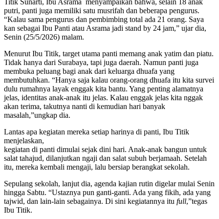
Titik Sunarti, Ibu Asrama menyampaikan bahwa, selain 18 anak
putri, panti juga memiliki satu musrifah dan beberapa pengurus.
“Kalau sama pengurus dan pembimbing total ada 21 orang. Saya
kan sebagai Ibu Panti atau Asrama jadi stand by 24 jam,” ujar dia,
Senin (25/5/2026) malam.
Menurut Ibu Titik, target utama panti memang anak yatim dan piatu.
Tidak hanya dari Surabaya, tapi juga daerah. Namun panti juga
membuka peluang bagi anak dari keluarga dhuafa yang
membutuhkan. “Hanya saja kalau orang-orang dhuafa itu kita survei
dulu rumahnya layak enggak kita bantu. Yang penting alamatnya
jelas, identitas anak-anak itu jelas. Kalau enggak jelas kita nggak
akan terima, takutnya nanti di kemudian hari banyak
masalah,”ungkap dia.
Lantas apa kegiatan mereka setiap harinya di panti, Ibu Titik
menjelaskan,
kegiatan di panti dimulai sejak dini hari. Anak-anak bangun untuk
salat tahajud, dilanjutkan ngaji dan salat subuh berjamaah. Setelah
itu, mereka kembali mengaji, lalu bersiap berangkat sekolah.
Sepulang sekolah, lanjut dia, agenda kajian rutin digelar mulai Senin
hingga Sabtu. “Ustaznya pun ganti-ganti. Ada yang fikih, ada yang
tajwid, dan lain-lain sebagainya. Di sini kegiatannya itu
full
,”tegas
Ibu Titik.