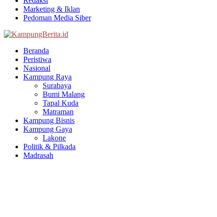
Redaksi
Marketing & Iklan
Pedoman Media Siber
Facebook
Twitter
Youtube
Beranda
Peristiwa
Nasional
Kampung Raya
Surabaya
Bumi Malang
Tapal Kuda
Matraman
Kampung Bisnis
Kampung Gaya
Lakone
Politik & Pilkada
Madrasah