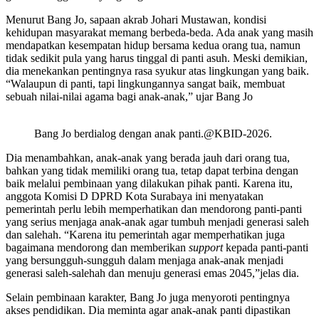
Menurut Bang Jo, sapaan akrab Johari Mustawan, kondisi
kehidupan masyarakat memang berbeda-beda. Ada anak yang masih
mendapatkan kesempatan hidup bersama kedua orang tua, namun
tidak sedikit pula yang harus tinggal di panti asuh. Meski demikian,
dia menekankan pentingnya rasa syukur atas lingkungan yang baik.
“Walaupun di panti, tapi lingkungannya sangat baik, membuat
sebuah nilai-nilai agama bagi anak-anak,” ujar Bang Jo
Bang Jo berdialog dengan anak panti.@KBID-2026.
Dia menambahkan, anak-anak yang berada jauh dari orang tua,
bahkan yang tidak memiliki orang tua, tetap dapat terbina dengan
baik melalui pembinaan yang dilakukan pihak panti. Karena itu,
anggota Komisi D DPRD Kota Surabaya ini menyatakan
pemerintah perlu lebih memperhatikan dan mendorong panti-panti
yang serius menjaga anak-anak agar tumbuh menjadi generasi saleh
dan salehah. “Karena itu pemerintah agar memperhatikan juga
bagaimana mendorong dan memberikan
support
kepada panti-panti
yang bersungguh-sungguh dalam menjaga anak-anak menjadi
generasi saleh-salehah dan menuju generasi emas 2045,”jelas dia.
Selain pembinaan karakter, Bang Jo juga menyoroti pentingnya
akses pendidikan. Dia meminta agar anak-anak panti dipastikan