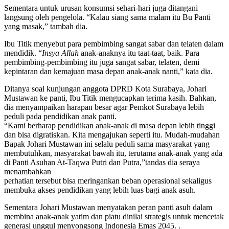
Sementara untuk urusan konsumsi sehari-hari juga ditangani
langsung oleh pengelola. “Kalau siang sama malam itu Bu Panti
yang masak,” tambah dia.
Ibu Titik menyebut para pembimbing sangat sabar dan telaten dalam
mendidik. “
Insya Allah
anak-anaknya itu taat-taat, baik. Para
pembimbing-pembimbing itu juga sangat sabar, telaten, demi
kepintaran dan kemajuan masa depan anak-anak nanti,” kata dia.
Ditanya soal kunjungan anggota DPRD Kota Surabaya, Johari
Mustawan ke panti, Ibu Titik mengucapkan terima kasih. Bahkan,
dia menyampaikan harapan besar agar Pemkot Surabaya lebih
peduli pada pendidikan anak panti.
“Kami berharap pendidikan anak-anak di masa depan lebih tinggi
dan bisa digratiskan. Kita mengajukan seperti itu. Mudah-mudahan
Bapak Johari Mustawan ini selalu peduli sama masyarakat yang
membutuhkan, masyarakat bawah itu, terutama anak-anak yang ada
di Panti Asuhan At-Taqwa Putri dan Putra,”tandas dia seraya
menambahkan
perhatian tersebut bisa meringankan beban operasional sekaligus
membuka akses pendidikan yang lebih luas bagi anak asuh.
Sementara Johari Mustawan menyatakan peran panti asuh dalam
membina anak-anak yatim dan piatu dinilai strategis untuk mencetak
generasi unggul menyongsong Indonesia Emas 2045. .