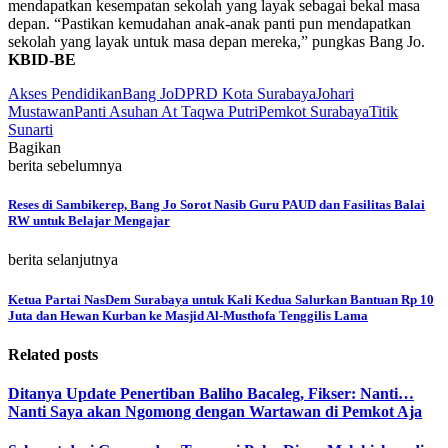
mendapatkan kesempatan sekolah yang layak sebagai bekal masa
depan. “Pastikan kemudahan anak-anak panti pun mendapatkan
sekolah yang layak untuk masa depan mereka,” pungkas Bang Jo.
KBID-BE
Akses Pendidikan
Bang Jo
DPRD Kota Surabaya
Johari
Mustawan
Panti Asuhan At Taqwa Putri
Pemkot Surabaya
Titik
Sunarti
Bagikan
berita sebelumnya
Reses di Sambikerep, Bang Jo Sorot Nasib Guru PAUD dan Fasilitas Balai
RW untuk Belajar Mengajar
berita selanjutnya
Ketua Partai NasDem Surabaya untuk Kali Kedua Salurkan Bantuan Rp 10
Juta dan Hewan Kurban ke Masjid Al-Musthofa Tenggilis Lama
Related posts
Ditanya Update Penertiban Baliho Bacaleg, Fikser: Nanti…
Nanti Saya akan Ngomong dengan Wartawan di Pemkot Aja