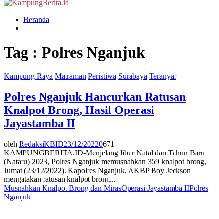
Menu
Beranda
Tag : Polres Nganjuk
Kampung Raya
Matraman
Peristiwa
Surabaya
Teranyar
Polres Nganjuk Hancurkan Ratusan
Knalpot Brong, Hasil Operasi
Jayastamba II
oleh
RedaksiKBID
23/12/2022
0
671
KAMPUNGBERITA.ID-Menjelang libur Natal dan Tahun Baru
(Nataru) 2023, Polres Nganjuk memusnahkan 359 knalpot brong,
Jumat (23/12/2022). Kapolres Nganjuk, AKBP Boy Jeckson
mengatakan ratusan knalpot brong...
Musnahkan Knalpot Brong dan Miras
Operasi Jayastamba II
Polres
Nganjuk