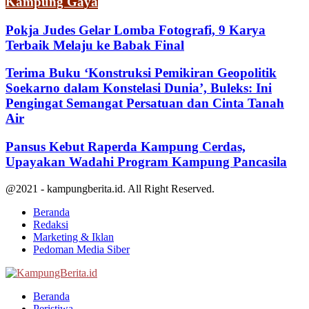
Kampung Gaya
Pokja Judes Gelar Lomba Fotografi, 9 Karya
Terbaik Melaju ke Babak Final
Terima Buku ‘Konstruksi Pemikiran Geopolitik
Soekarno dalam Konstelasi Dunia’, Buleks: Ini
Pengingat Semangat Persatuan dan Cinta Tanah
Air
Pansus Kebut Raperda Kampung Cerdas,
Upayakan Wadahi Program Kampung Pancasila
@2021 - kampungberita.id. All Right Reserved.
Beranda
Redaksi
Marketing & Iklan
Pedoman Media Siber
Facebook
Twitter
Youtube
Beranda
Peristiwa