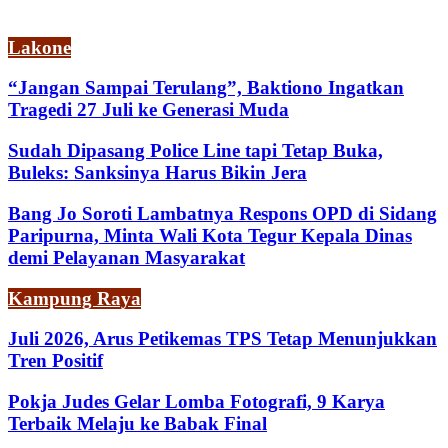
Lakone
“Jangan Sampai Terulang”, Baktiono Ingatkan
Tragedi 27 Juli ke Generasi Muda
Sudah Dipasang Police Line tapi Tetap Buka,
Buleks: Sanksinya Harus Bikin Jera
Bang Jo Soroti Lambatnya Respons OPD di Sidang
Paripurna, Minta Wali Kota Tegur Kepala Dinas
demi Pelayanan Masyarakat
Kampung Raya
Juli 2026, Arus Petikemas TPS Tetap Menunjukkan
Tren Positif
Pokja Judes Gelar Lomba Fotografi, 9 Karya
Terbaik Melaju ke Babak Final