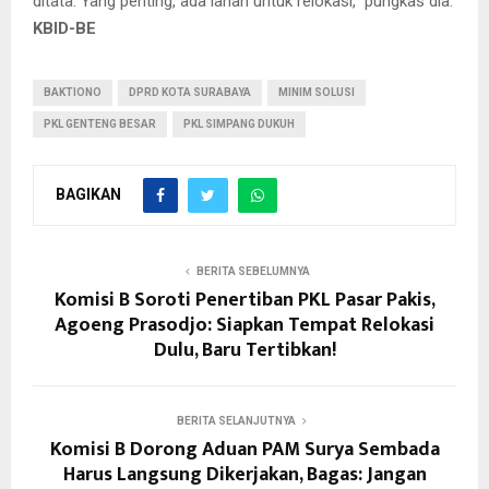
ditata. Yang penting, ada lahan untuk relokasi,” pungkas dia.
KBID-BE
BAKTIONO
DPRD KOTA SURABAYA
MINIM SOLUSI
PKL GENTENG BESAR
PKL SIMPANG DUKUH
BAGIKAN
BERITA SEBELUMNYA
Komisi B Soroti Penertiban PKL Pasar Pakis,
Agoeng Prasodjo: Siapkan Tempat Relokasi
Dulu, Baru Tertibkan!
BERITA SELANJUTNYA
Komisi B Dorong Aduan PAM Surya Sembada
Harus Langsung Dikerjakan, Bagas: Jangan