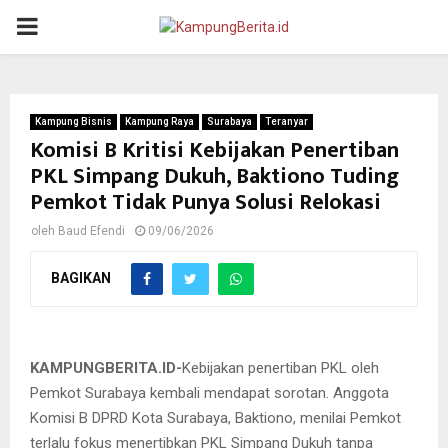
PRIMARY
MENU
Kampung Bisnis
Kampung Raya
Surabaya
Teranyar
Komisi B Kritisi Kebijakan Penertiban
PKL Simpang Dukuh, Baktiono Tuding
Pemkot Tidak Punya Solusi Relokasi
oleh
Baud Efendi
09/06/2026
BAGIKAN
Anggota Komisi B DPRD Kota Surabaya,Baktiono
@KBID-2026.
KAMPUNGBERITA.ID-
Kebijakan penertiban PKL oleh
Pemkot Surabaya kembali mendapat sorotan. Anggota
Komisi B DPRD Kota Surabaya, Baktiono, menilai Pemkot
terlalu fokus menertibkan PKL Simpang Dukuh tanpa