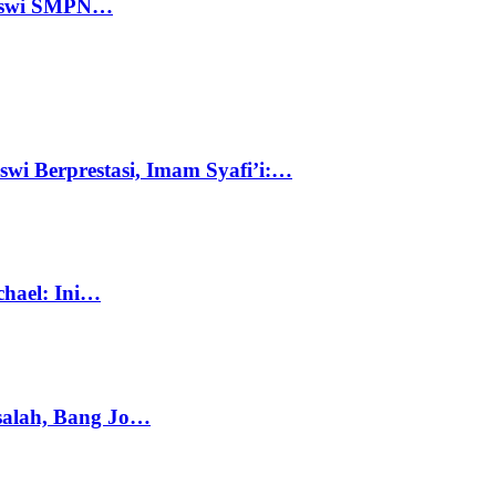
 Siswi SMPN…
swi Berprestasi, Imam Syafi’i:…
chael: Ini…
salah, Bang Jo…