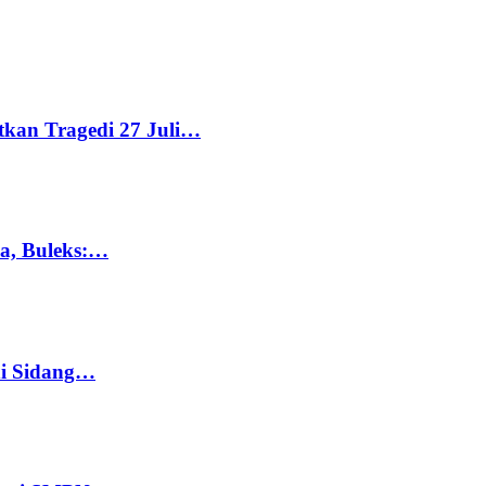
tkan Tragedi 27 Juli…
ka, Buleks:…
di Sidang…