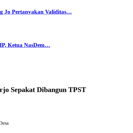
g Jo Pertanyakan Validitas…
PIP, Ketua NasDem…
arjo Sepakat Dibangun TPST
 Desa