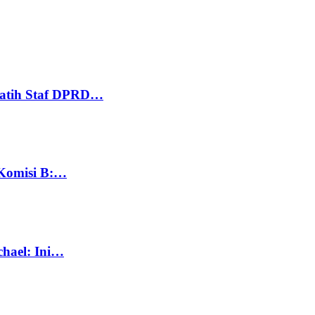
Latih Staf DPRD…
 Komisi B:…
chael: Ini…