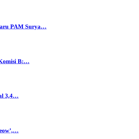
 Baru PAM Surya…
 Komisi B:…
al 3,4…
Meow’,…