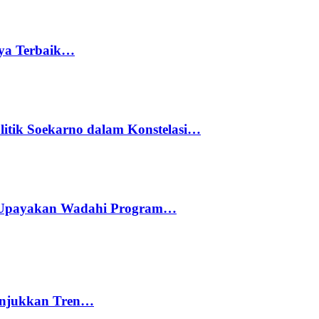
rya Terbaik…
litik Soekarno dalam Konstelasi…
 Upayakan Wadahi Program…
nunjukkan Tren…