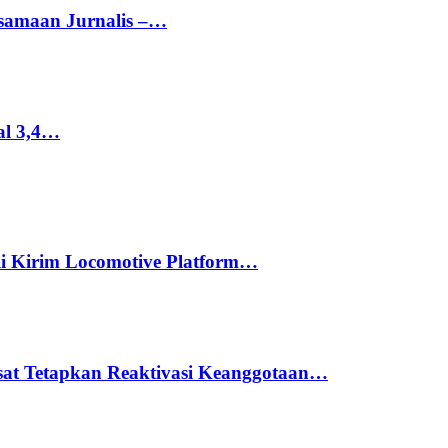
rsamaan Jurnalis –…
al 3,4…
li Kirim Locomotive Platform…
usat Tetapkan Reaktivasi Keanggotaan…