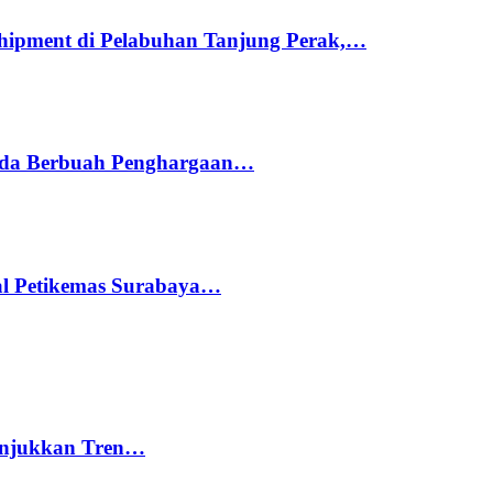
hipment di Pelabuhan Tanjung Perak,…
ada Berbuah Penghargaan…
nal Petikemas Surabaya…
nunjukkan Tren…