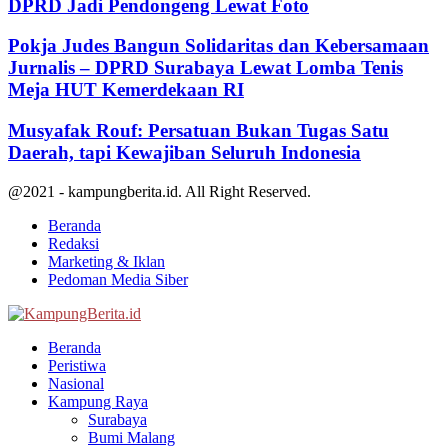
DPRD Jadi Pendongeng Lewat Foto
Pokja Judes Bangun Solidaritas dan Kebersamaan
Jurnalis – DPRD Surabaya Lewat Lomba Tenis
Meja HUT Kemerdekaan RI
Musyafak Rouf: Persatuan Bukan Tugas Satu
Daerah, tapi Kewajiban Seluruh Indonesia
@2021 - kampungberita.id. All Right Reserved.
Beranda
Redaksi
Marketing & Iklan
Pedoman Media Siber
Facebook
Twitter
Youtube
Beranda
Peristiwa
Nasional
Kampung Raya
Surabaya
Bumi Malang