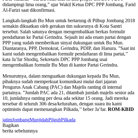
didampingi lima orang,” ujar Wakil Ketua DPC PPP Jombang, Farid
Al-Farizi saat dikonfirmasi.
Langkah-langkah Bu Mun untuk bertarung di Pilbup Jombang 2018
semakin dikuatkan oleh gerakan tim suksesnya di Kota Santri
tersebut. Salah satunya dengan mengembalikan berkas formulir
pendaftaran ke Partai Gerindra. Sejauh ini ada enam partai dengan
PPP yang sudah memberikan sinyal dukungan untuk Bu Mun.
Diantaranya, PPP, Demokrat, Gerindra, PDIP, dan Hanura. ”Saat ini
kami sudah mengembalikan formulir pendaftaran di lima partai,’’
kata Ja’far Shodiq, Sekretaris DPC PPP Jombang usai
mengembalikan formulir Bu Mun di kantor Partai Gerindra.
Menurutnya, dalam menguatkan dukungan kepada Bu Mun,
pihaknya sudah memperkuat komunikasi mulai dari jajaran
Pengurus Anak Cabang (PAC) dan Majelis ranting di internal
partainya. ”Jumlah PAC ada 21, ditambah jumlah majelis senior ada
10, jumlahnya ranting per desa ada sekitar 15 orang. Jadi mereka
tersebar di seluruh 306 desa/kelurahan, dengan suara itu kami
optimistis dapat memenangkan Pilkada,’’ beber Ja’far.
ROM-KBID
jatim
Jombang
Munjidah
Pilgub
Pilkada
Bagikan
berita sebelumnya