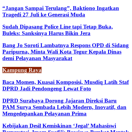
“Jangan Sampai Terulang”, Baktiono Ingatkan
Tragedi 27 Juli ke Generasi Muda
Sudah Dipasang Police Line tapi Tetap Buka,
Buleks: Sanksinya Harus Bikin Jera
Bang Jo Soroti Lambatnya Respons OPD di Sidang
Paripurna, Minta Wali Kota Tegur Kepala Dinas
demi Pelayanan Masyarakat
Kampung Raya
Baca Momen, Kuasai Komposisi, Musdiq Latih Staf
DPRD Jadi Pendongeng Lewat Foto
DPRD Surabaya Dorong Jajaran Direksi Baru
PAM Surya Sembada Lebih Modern, Inovatif, dan
Mengedepankan Pelayanan Prima
Kebijakan Desil Kemiskinan ‘Jegal’ Mahasiswi