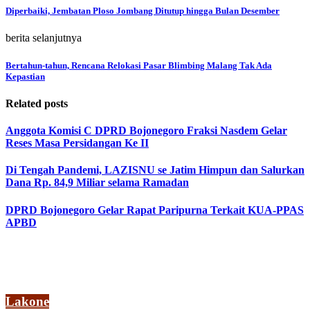
Diperbaiki, Jembatan Ploso Jombang Ditutup hingga Bulan Desember
berita selanjutnya
Bertahun-tahun, Rencana Relokasi Pasar Blimbing Malang Tak Ada
Kepastian
Related posts
Anggota Komisi C DPRD Bojonegoro Fraksi Nasdem Gelar
Reses Masa Persidangan Ke II
Di Tengah Pandemi, LAZISNU se Jatim Himpun dan Salurkan
Dana Rp. 84,9 Miliar selama Ramadan
DPRD Bojonegoro Gelar Rapat Paripurna Terkait KUA-PPAS
APBD
Lakone