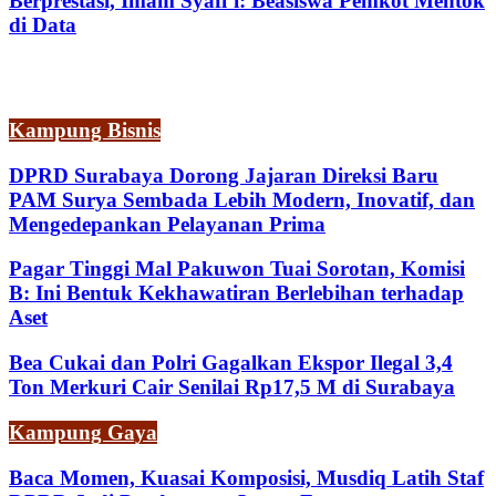
Berprestasi, Imam Syafi’i: Beasiswa Pemkot Mentok
di Data
Kampung Bisnis
DPRD Surabaya Dorong Jajaran Direksi Baru
PAM Surya Sembada Lebih Modern, Inovatif, dan
Mengedepankan Pelayanan Prima
Pagar Tinggi Mal Pakuwon Tuai Sorotan, Komisi
B: Ini Bentuk Kekhawatiran Berlebihan terhadap
Aset
Bea Cukai dan Polri Gagalkan Ekspor Ilegal 3,4
Ton Merkuri Cair Senilai Rp17,5 M di Surabaya
Kampung Gaya
Baca Momen, Kuasai Komposisi, Musdiq Latih Staf