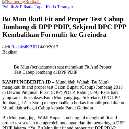
Menu
Politik & Pilkada
Tapal Kuda
Teranyar
Bu Mun Ikuti Fit and Proper Test Cabup
Jombang di DPP PDIP, Sekjend DPC PPP
Kembalikan Formulir ke Greindra
oleh
RedaksiKBID
14/09/2017
Bagikan
Bu Mun (berkacamata) saat mengikuti Fit And Proper
Test Cabup Jombang di DPP PDIP
KAMPUNGBERITA.ID
– Mundjidah Wahab (Bu Mun)
mengikuti fit and proper test Calon Bupati (Cabup) Jombang 2018
di Dewan Pimpinan Pusat (DPP) PDI-P, Rabu (13/9). Pada hari
yang sama, tim sukses Bum Mun yang juga Sekretaris DPC PPP
Jombang, Ja’far Sodiq mengembalikan berkas formulir pendaftaran
Mundjidah sebagai Cabup kepada Partai Gerindra.
Bu Mun yang juga Wakil Bupati Jombang ini mengikuti fit and
proper test setelah memperoleh undangan dari tim penjaringan DPP
PDIP Jakarta. “Ya, Bu Mun ikut fit and proper test DPP PDI-P