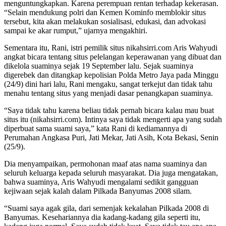
menguntungkapkan. Karena perempuan rentan terhadap kekerasan.
“Selain mendukung polri dan Kemen Kominfo memblokir situs
tersebut, kita akan melakukan sosialisasi, edukasi, dan advokasi
sampai ke akar rumput,” ujarnya mengakhiri.
Sementara itu, Rani, istri pemilik situs nikahsirri.com Aris Wahyudi
angkat bicara tentang situs pelelangan keperawanan yang dibuat dan
dikelola suaminya sejak 19 September lalu. Sejak suaminya
digerebek dan ditangkap kepolisian Polda Metro Jaya pada Minggu
(24/9) dini hari lalu, Rani mengaku, sangat terkejut dan tidak tahu
menahu tentang situs yang menjadi dasar penangkapan suaminya.
“Saya tidak tahu karena beliau tidak pernah bicara kalau mau buat
situs itu (nikahsirri.com). Intinya saya tidak mengerti apa yang sudah
diperbuat sama suami saya,” kata Rani di kediamannya di
Perumahan Angkasa Puri, Jati Mekar, Jati Asih, Kota Bekasi, Senin
(25/9).
Dia menyampaikan, permohonan maaf atas nama suaminya dan
seluruh keluarga kepada seluruh masyarakat. Dia juga mengatakan,
bahwa suaminya, Aris Wahyudi mengalami sedikit gangguan
kejiwaan sejak kalah dalam Pilkada Banyumas 2008 silam.
“Suami saya agak gila, dari semenjak kekalahan Pilkada 2008 di
Banyumas. Kesehariannya dia kadang-kadang gila seperti itu,