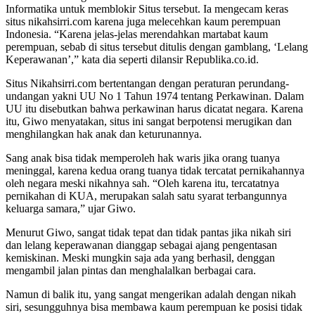
Informatika untuk memblokir Situs tersebut. Ia mengecam keras
situs nikahsirri.com karena juga melecehkan kaum perempuan
Indonesia. “Karena jelas-jelas merendahkan martabat kaum
perempuan, sebab di situs tersebut ditulis dengan gamblang, ‘Lelang
Keperawanan’,” kata dia seperti dilansir Republika.co.id.
Situs Nikahsirri.com bertentangan dengan peraturan perundang-
undangan yakni UU No 1 Tahun 1974 tentang Perkawinan. Dalam
UU itu disebutkan bahwa perkawinan harus dicatat negara. Karena
itu, Giwo menyatakan, situs ini sangat berpotensi merugikan dan
menghilangkan hak anak dan keturunannya.
Sang anak bisa tidak memperoleh hak waris jika orang tuanya
meninggal, karena kedua orang tuanya tidak tercatat pernikahannya
oleh negara meski nikahnya sah. “Oleh karena itu, tercatatnya
pernikahan di KUA, merupakan salah satu syarat terbangunnya
keluarga samara,” ujar Giwo.
Menurut Giwo, sangat tidak tepat dan tidak pantas jika nikah siri
dan lelang keperawanan dianggap sebagai ajang pengentasan
kemiskinan. Meski mungkin saja ada yang berhasil, denggan
mengambil jalan pintas dan menghalalkan berbagai cara.
Namun di balik itu, yang sangat mengerikan adalah dengan nikah
siri, sesungguhnya bisa membawa kaum perempuan ke posisi tidak