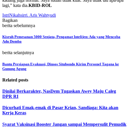
kadang juga normal. Saya sudah tidak kuat. Saya tidak tau apa-apa
lagi,” kata dia.
KBID-ROL
Istri
Nikahsirri. Aris Wahtyudi
Bagikan
berita sebelumnya
Kisruh Pemesanan 5000 Senjata, Pengamat Intelijen: Ada yang Mencoba
Adu Domba
berita selanjutnya
Bantu Persiapan Evakuasi, Dinsos Situbondo Kirim Personel Tagana ke
Gunung Agung
Related posts
Dinilai Berkarakter, NasDem Tugaskan Awey Maju Caleg
DPR RI
Dicurhati Emak-emak di Pasar Krian, Sandiaga: Kita akan
Kerja Keras
Syarat Vaksinasi Booster Jangan sampai Mempersulit Pemudik