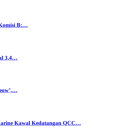
 Komisi B:…
al 3,4…
Meow’,…
 Marine Kawal Kedatangan QCC…