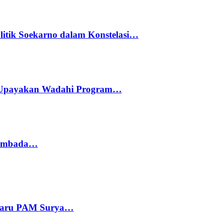
litik Soekarno dalam Konstelasi…
 Upayakan Wadahi Program…
 Sembada…
 Baru PAM Surya…