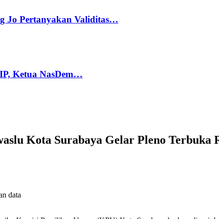
g Jo Pertanyakan Validitas…
PIP, Ketua NasDem…
aslu Kota Surabaya Gelar Pleno Terbuka R
an data