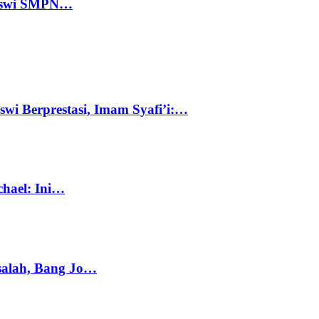
 Siswi SMPN…
swi Berprestasi, Imam Syafi’i:…
chael: Ini…
salah, Bang Jo…