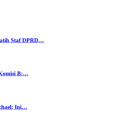
Latih Staf DPRD…
 Komisi B:…
chael: Ini…