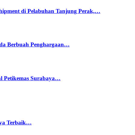
hipment di Pelabuhan Tanjung Perak,…
ada Berbuah Penghargaan…
nal Petikemas Surabaya…
rya Terbaik…