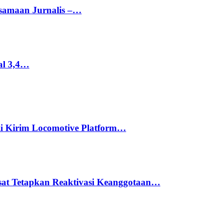
rsamaan Jurnalis –…
al 3,4…
li Kirim Locomotive Platform…
usat Tetapkan Reaktivasi Keanggotaan…