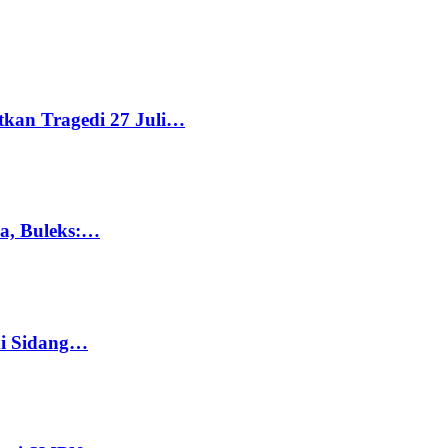
tkan Tragedi 27 Juli…
ka, Buleks:…
di Sidang…