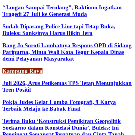
“Jangan Sampai Terulang”, Baktiono Ingatkan
Tragedi 27 Juli ke Generasi Muda
Sudah Dipasang Police Line tapi Tetap Buka,
Buleks: Sanksinya Harus Bikin Jera
Bang Jo Soroti Lambatnya Respons OPD di Sidang
Paripurna, Minta Wali Kota Tegur Kepala Dinas
demi Pelayanan Masyarakat
Kampung Raya
Juli 2026, Arus Petikemas TPS Tetap Menunjukkan
Tren Positif
Pokja Judes Gelar Lomba Fotografi, 9 Karya
Terbaik Melaju ke Babak Final
Terima Buku ‘Konstruksi Pemikiran Geopolitik
Soekarno dalam Konstelasi Dunia’, Buleks: Ini
Pengingat Semangat Persatuan dan Cinta Tanah