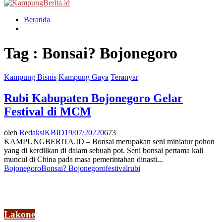
Menu
Beranda
Tag : Bonsai? Bojonegoro
Kampung Bisnis
Kampung Gaya
Teranyar
Rubi Kabupaten Bojonegoro Gelar
Festival di MCM
oleh
RedaksiKBID
19/07/2022
0
673
KAMPUNGBERITA.ID – Bonsai merupakan seni miniatur pohon
yang di kerdilkan di dalam sebuah pot. Seni bonsai pertama kali
muncul di China pada masa pemerintahan dinasti...
Bojonegoro
Bonsai? Bojonegoro
festival
rubi
Lakone