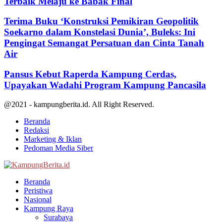
Terbaik Melaju ke Babak Final
Terima Buku ‘Konstruksi Pemikiran Geopolitik
Soekarno dalam Konstelasi Dunia’, Buleks: Ini
Pengingat Semangat Persatuan dan Cinta Tanah
Air
Pansus Kebut Raperda Kampung Cerdas,
Upayakan Wadahi Program Kampung Pancasila
@2021 - kampungberita.id. All Right Reserved.
Beranda
Redaksi
Marketing & Iklan
Pedoman Media Siber
Facebook
Twitter
Youtube
Beranda
Peristiwa
Nasional
Kampung Raya
Surabaya