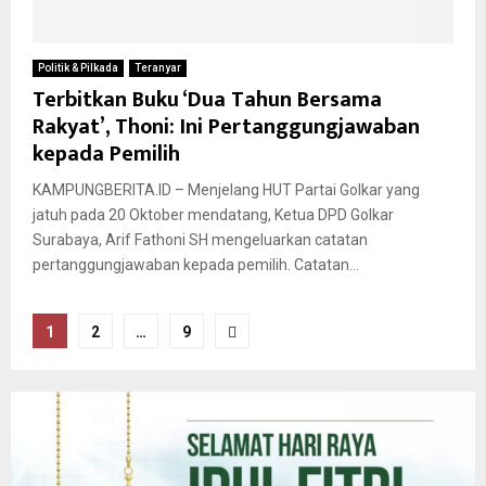
Politik & Pilkada
Teranyar
Terbitkan Buku ‘Dua Tahun Bersama
Rakyat’, Thoni: Ini Pertanggungjawaban
kepada Pemilih
KAMPUNGBERITA.ID – Menjelang HUT Partai Golkar yang
jatuh pada 20 Oktober mendatang, Ketua DPD Golkar
Surabaya, Arif Fathoni SH mengeluarkan catatan
pertanggungjawaban kepada pemilih. Catatan...
Paginasi
1
2
…
9
pos