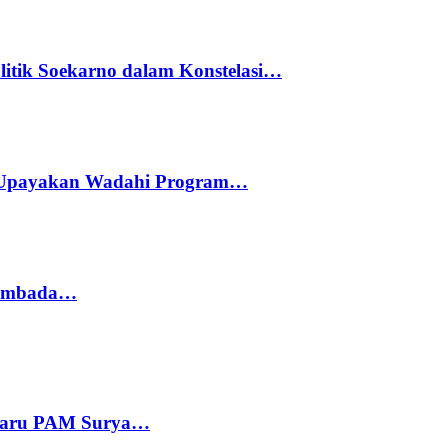
litik Soekarno dalam Konstelasi…
 Upayakan Wadahi Program…
 Sembada…
 Baru PAM Surya…