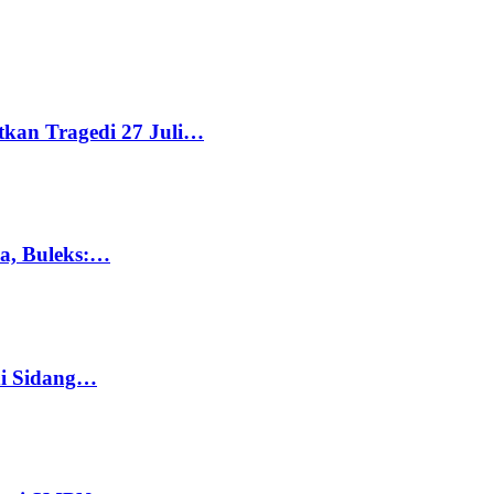
tkan Tragedi 27 Juli…
ka, Buleks:…
di Sidang…