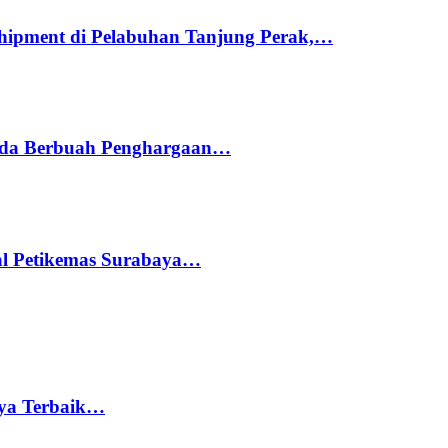
hipment di Pelabuhan Tanjung Perak,…
ada Berbuah Penghargaan…
nal Petikemas Surabaya…
rya Terbaik…