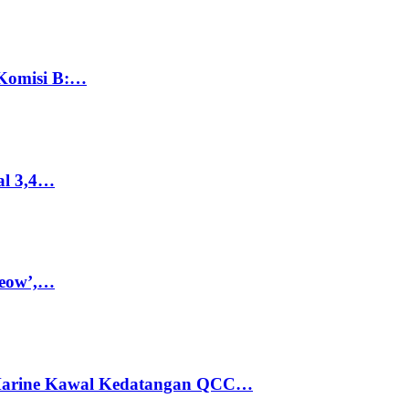
 Komisi B:…
al 3,4…
Meow’,…
 Marine Kawal Kedatangan QCC…