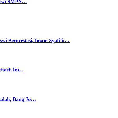
 Siswi SMPN…
swi Berprestasi, Imam Syafi’i:…
chael: Ini…
salah, Bang Jo…