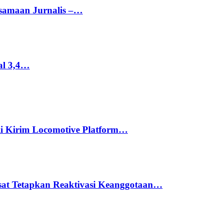
rsamaan Jurnalis –…
al 3,4…
li Kirim Locomotive Platform…
usat Tetapkan Reaktivasi Keanggotaan…