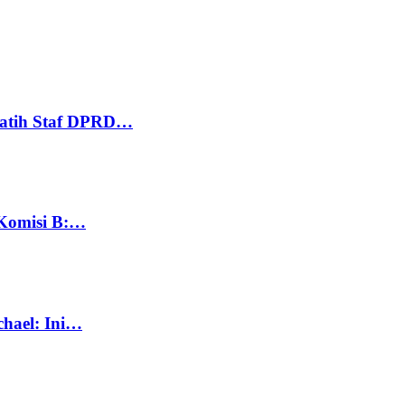
Latih Staf DPRD…
 Komisi B:…
chael: Ini…