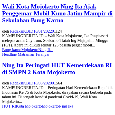
Wali Kota Mojokerto Ning Ita Ajak
Penggemar Mobil Kuno Jatim Mampir di
Sekolahan Bung Karno
oleh
RedaksiKBID
16/01/2022
0
1124
KAMPUNGBERITA.ID – Wali Kota Mojokerto, Ika Puspitasari
melepas acara City Tour, Soekarno Tlatah Ing Majapahit, Minggu
(16/1). Acara ini diikuti sekitar 125 peserta pegiat mobil...
Bung karno
Mojokerto
Ning Ika
Headline
Matraman
Teranyar
Ning Ita Peringati HUT Kemerdekaan RI
di SMPN 2 Kota Mojokerto
oleh
RedaksiKBID
18/08/2020
0
1564
KAMPUNGBERITA.ID – Peringatan Hari Kemerdekaan Republik
Indonesia Ke-75 di Kota Mojokerto, dirayakan secara berbeda pada
tahun ini. Di tengah kondisi pandemi Covid-19, Wali Kota
Mojokerto...
HUT RI
Kota Mojokerto
Mojokerto
Ning Ika