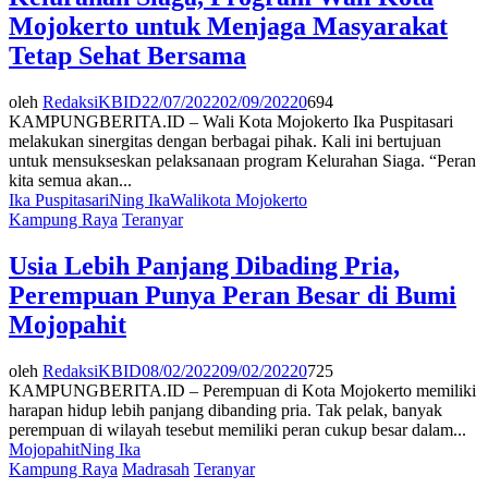
Mojokerto untuk Menjaga Masyarakat
Tetap Sehat Bersama
oleh
RedaksiKBID
22/07/2022
02/09/2022
0
694
KAMPUNGBERITA.ID – Wali Kota Mojokerto Ika Puspitasari
melakukan sinergitas dengan berbagai pihak. Kali ini bertujuan
untuk mensukseskan pelaksanaan program Kelurahan Siaga. “Peran
kita semua akan...
Ika Puspitasari
Ning Ika
Walikota Mojokerto
Kampung Raya
Teranyar
Usia Lebih Panjang Dibading Pria,
Perempuan Punya Peran Besar di Bumi
Mojopahit
oleh
RedaksiKBID
08/02/2022
09/02/2022
0
725
KAMPUNGBERITA.ID – Perempuan di Kota Mojokerto memiliki
harapan hidup lebih panjang dibanding pria. Tak pelak, banyak
perempuan di wilayah tesebut memiliki peran cukup besar dalam...
Mojopahit
Ning Ika
Kampung Raya
Madrasah
Teranyar