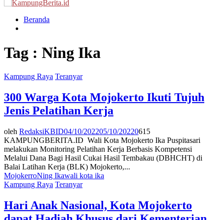
Menu
Beranda
Tag : Ning Ika
Kampung Raya
Teranyar
300 Warga Kota Mojokerto Ikuti Tujuh
Jenis Pelatihan Kerja
oleh
RedaksiKBID
04/10/2022
05/10/2022
0
615
KAMPUNGBERITA.ID Wali Kota Mojokerto Ika Puspitasari
melakukan Monitoring Pelatihan Kerja Berbasis Kompetensi
Melalui Dana Bagi Hasil Cukai Hasil Tembakau (DBHCHT) di
Balai Latihan Kerja (BLK) Mojokerto,...
Mojokerro
Ning Ika
wali kota ika
Kampung Raya
Teranyar
Hari Anak Nasional, Kota Mojokerto
dapat Hadiah Khusus dari Kementerian