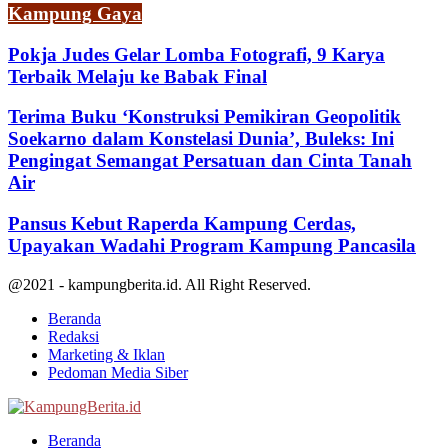
Kampung Gaya
Pokja Judes Gelar Lomba Fotografi, 9 Karya
Terbaik Melaju ke Babak Final
Terima Buku ‘Konstruksi Pemikiran Geopolitik
Soekarno dalam Konstelasi Dunia’, Buleks: Ini
Pengingat Semangat Persatuan dan Cinta Tanah
Air
Pansus Kebut Raperda Kampung Cerdas,
Upayakan Wadahi Program Kampung Pancasila
@2021 - kampungberita.id. All Right Reserved.
Beranda
Redaksi
Marketing & Iklan
Pedoman Media Siber
Facebook
Twitter
Youtube
Beranda