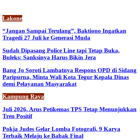
Lakone
“Jangan Sampai Terulang”, Baktiono Ingatkan
Tragedi 27 Juli ke Generasi Muda
Sudah Dipasang Police Line tapi Tetap Buka,
Buleks: Sanksinya Harus Bikin Jera
Bang Jo Soroti Lambatnya Respons OPD di Sidang
Paripurna, Minta Wali Kota Tegur Kepala Dinas
demi Pelayanan Masyarakat
Kampung Raya
Juli 2026, Arus Petikemas TPS Tetap Menunjukkan
Tren Positif
Pokja Judes Gelar Lomba Fotografi, 9 Karya
Terbaik Melaju ke Babak Final