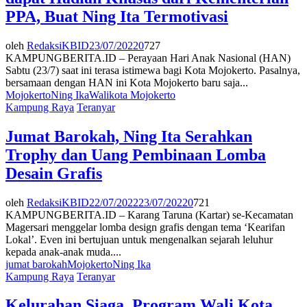
PPA, Buat Ning Ita Termotivasi
oleh
RedaksiKBID
23/07/2022
0
727
KAMPUNGBERITA.ID – Perayaan Hari Anak Nasional (HAN)
Sabtu (23/7) saat ini terasa istimewa bagi Kota Mojokerto. Pasalnya,
bersamaan dengan HAN ini Kota Mojokerto baru saja...
Mojokerto
Ning Ika
Walikota Mojokerto
Kampung Raya
Teranyar
Jumat Barokah, Ning Ita Serahkan
Trophy dan Uang Pembinaan Lomba
Desain Grafis
oleh
RedaksiKBID
22/07/2022
23/07/2022
0
721
KAMPUNGBERITA.ID – Karang Taruna (Kartar) se-Kecamatan
Magersari menggelar lomba design grafis dengan tema ‘Kearifan
Lokal’. Even ini bertujuan untuk mengenalkan sejarah leluhur
kepada anak-anak muda....
jumat barokah
Mojokerto
Ning Ika
Kampung Raya
Teranyar
Kelurahan Siaga, Program Wali Kota