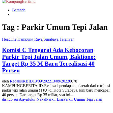
Menu
Beranda
Tag : Parkir Umum Tepi Jalan
Headline
Kampung Raya
Surabaya
Teranyar
Komisi C Tengarai Ada Kebocoran
Parkir Tepi Jalan Umum, Baktiono:
Target Rp 35 M Baru Terealisasi 40
Persen
oleh
RedaksiKBID
13/09/2022
13/09/2022
0
678
KAMPUNGBERITA.ID-Realisasi pendapatan daerah dari retribusi
parkir tepi jalan umum (TJU) di Kota Surabaya, kini baru mencapai
40 persen. Dari target Rp 35 miliar, saat ini...
dishub surabaya
Jukir Nakal
Parkir Liar
Parkir Umum Tepi Jalan