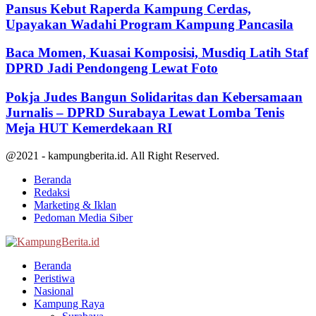
Pansus Kebut Raperda Kampung Cerdas,
Upayakan Wadahi Program Kampung Pancasila
Baca Momen, Kuasai Komposisi, Musdiq Latih Staf
DPRD Jadi Pendongeng Lewat Foto
Pokja Judes Bangun Solidaritas dan Kebersamaan
Jurnalis – DPRD Surabaya Lewat Lomba Tenis
Meja HUT Kemerdekaan RI
@2021 - kampungberita.id. All Right Reserved.
Beranda
Redaksi
Marketing & Iklan
Pedoman Media Siber
Facebook
Twitter
Youtube
Beranda
Peristiwa
Nasional
Kampung Raya