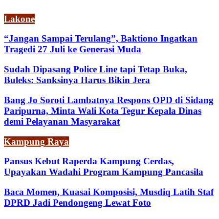
Lakone
“Jangan Sampai Terulang”, Baktiono Ingatkan
Tragedi 27 Juli ke Generasi Muda
Sudah Dipasang Police Line tapi Tetap Buka,
Buleks: Sanksinya Harus Bikin Jera
Bang Jo Soroti Lambatnya Respons OPD di Sidang
Paripurna, Minta Wali Kota Tegur Kepala Dinas
demi Pelayanan Masyarakat
Kampung Raya
Pansus Kebut Raperda Kampung Cerdas,
Upayakan Wadahi Program Kampung Pancasila
Baca Momen, Kuasai Komposisi, Musdiq Latih Staf
DPRD Jadi Pendongeng Lewat Foto