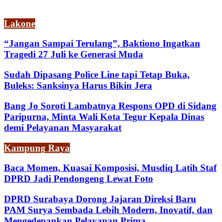
Lakone
“Jangan Sampai Terulang”, Baktiono Ingatkan
Tragedi 27 Juli ke Generasi Muda
Sudah Dipasang Police Line tapi Tetap Buka,
Buleks: Sanksinya Harus Bikin Jera
Bang Jo Soroti Lambatnya Respons OPD di Sidang
Paripurna, Minta Wali Kota Tegur Kepala Dinas
demi Pelayanan Masyarakat
Kampung Raya
Baca Momen, Kuasai Komposisi, Musdiq Latih Staf
DPRD Jadi Pendongeng Lewat Foto
DPRD Surabaya Dorong Jajaran Direksi Baru
PAM Surya Sembada Lebih Modern, Inovatif, dan
Mengedepankan Pelayanan Prima