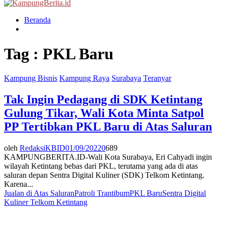
Menu
Beranda
Tag : PKL Baru
Kampung Bisnis
Kampung Raya
Surabaya
Teranyar
Tak Ingin Pedagang di SDK Ketintang
Gulung Tikar, Wali Kota Minta Satpol
PP Tertibkan PKL Baru di Atas Saluran
oleh
RedaksiKBID
01/09/2022
0
689
KAMPUNGBERITA.ID-Wali Kota Surabaya, Eri Cahyadi ingin
wilayah Ketintang bebas dari PKL, terutama yang ada di atas
saluran depan Sentra Digital Kuliner (SDK) Telkom Ketintang.
Karena...
Jualan di Atas Saluran
Patroli Trantibum
PKL Baru
Sentra Digital
Kuliner Telkom Ketintang