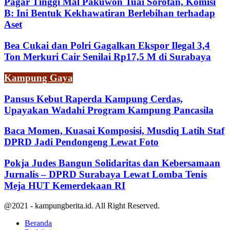
Pagar Tinggi Mal Pakuwon Tuai Sorotan, Komisi
B: Ini Bentuk Kekhawatiran Berlebihan terhadap
Aset
Bea Cukai dan Polri Gagalkan Ekspor Ilegal 3,4
Ton Merkuri Cair Senilai Rp17,5 M di Surabaya
Kampung Gaya
Pansus Kebut Raperda Kampung Cerdas,
Upayakan Wadahi Program Kampung Pancasila
Baca Momen, Kuasai Komposisi, Musdiq Latih Staf
DPRD Jadi Pendongeng Lewat Foto
Pokja Judes Bangun Solidaritas dan Kebersamaan
Jurnalis – DPRD Surabaya Lewat Lomba Tenis
Meja HUT Kemerdekaan RI
@2021 - kampungberita.id. All Right Reserved.
Beranda