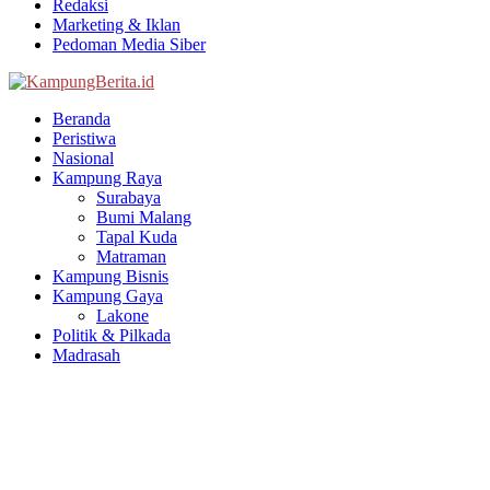
Redaksi
Marketing & Iklan
Pedoman Media Siber
Facebook
Twitter
Youtube
Beranda
Peristiwa
Nasional
Kampung Raya
Surabaya
Bumi Malang
Tapal Kuda
Matraman
Kampung Bisnis
Kampung Gaya
Lakone
Politik & Pilkada
Madrasah