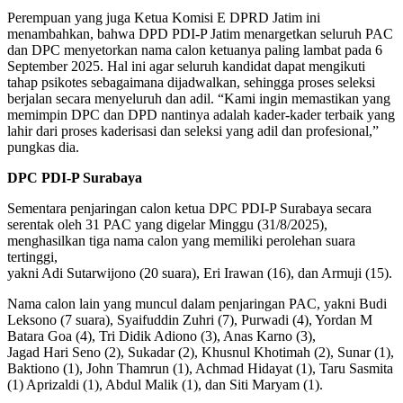
Perempuan yang juga Ketua Komisi E DPRD Jatim ini
menambahkan, bahwa DPD PDI-P Jatim menargetkan seluruh PAC
dan DPC menyetorkan nama calon ketuanya paling lambat pada 6
September 2025. Hal ini agar seluruh kandidat dapat mengikuti
tahap psikotes sebagaimana dijadwalkan, sehingga proses seleksi
berjalan secara menyeluruh dan adil. “Kami ingin memastikan yang
memimpin DPC dan DPD nantinya adalah kader-kader terbaik yang
lahir dari proses kaderisasi dan seleksi yang adil dan profesional,”
pungkas dia.
DPC PDI-P Surabaya
Sementara penjaringan calon ketua DPC PDI-P Surabaya secara
serentak oleh 31 PAC yang digelar Minggu (31/8/2025),
menghasilkan tiga nama calon yang memiliki perolehan suara
tertinggi,
yakni Adi Sutarwijono (20 suara), Eri Irawan (16), dan Armuji (15).
Nama calon lain yang muncul dalam penjaringan PAC, yakni Budi
Leksono (7 suara), Syaifuddin Zuhri (7), Purwadi (4), Yordan M
Batara Goa (4), Tri Didik Adiono (3), Anas Karno (3),
Jagad Hari Seno (2), Sukadar (2), Khusnul Khotimah (2), Sunar (1),
Baktiono (1), John Thamrun (1), Achmad Hidayat (1), Taru Sasmita
(1) Aprizaldi (1), Abdul Malik (1), dan Siti Maryam (1).