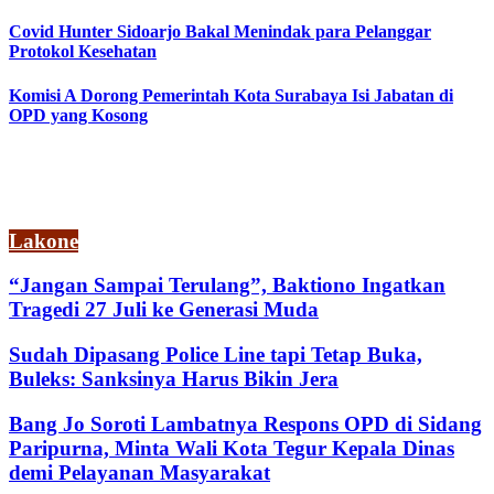
Covid Hunter Sidoarjo Bakal Menindak para Pelanggar
Protokol Kesehatan
Komisi A Dorong Pemerintah Kota Surabaya Isi Jabatan di
OPD yang Kosong
Lakone
“Jangan Sampai Terulang”, Baktiono Ingatkan
Tragedi 27 Juli ke Generasi Muda
Sudah Dipasang Police Line tapi Tetap Buka,
Buleks: Sanksinya Harus Bikin Jera
Bang Jo Soroti Lambatnya Respons OPD di Sidang
Paripurna, Minta Wali Kota Tegur Kepala Dinas
demi Pelayanan Masyarakat