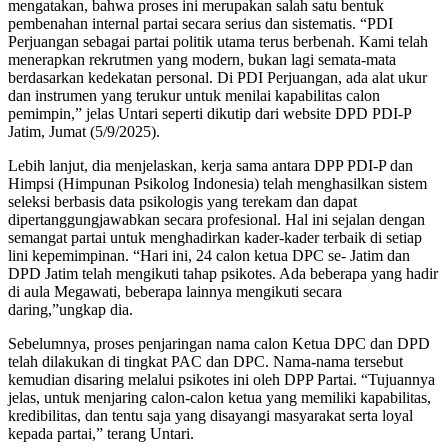
mengatakan, bahwa proses ini merupakan salah satu bentuk
pembenahan internal partai secara serius dan sistematis. “PDI
Perjuangan sebagai partai politik utama terus berbenah. Kami telah
menerapkan rekrutmen yang modern, bukan lagi semata-mata
berdasarkan kedekatan personal. Di PDI Perjuangan, ada alat ukur
dan instrumen yang terukur untuk menilai kapabilitas calon
pemimpin,” jelas Untari seperti dikutip dari website DPD PDI-P
Jatim, Jumat (5/9/2025).
Lebih lanjut, dia menjelaskan, kerja sama antara DPP PDI-P dan
Himpsi (Himpunan Psikolog Indonesia) telah menghasilkan sistem
seleksi berbasis data psikologis yang terekam dan dapat
dipertanggungjawabkan secara profesional. Hal ini sejalan dengan
semangat partai untuk menghadirkan kader-kader terbaik di setiap
lini kepemimpinan. “Hari ini, 24 calon ketua DPC se- Jatim dan
DPD Jatim telah mengikuti tahap psikotes. Ada beberapa yang hadir
di aula Megawati, beberapa lainnya mengikuti secara
daring,”ungkap dia.
Sebelumnya, proses penjaringan nama calon Ketua DPC dan DPD
telah dilakukan di tingkat PAC dan DPC. Nama-nama tersebut
kemudian disaring melalui psikotes ini oleh DPP Partai. “Tujuannya
jelas, untuk menjaring calon-calon ketua yang memiliki kapabilitas,
kredibilitas, dan tentu saja yang disayangi masyarakat serta loyal
kepada partai,” terang Untari.