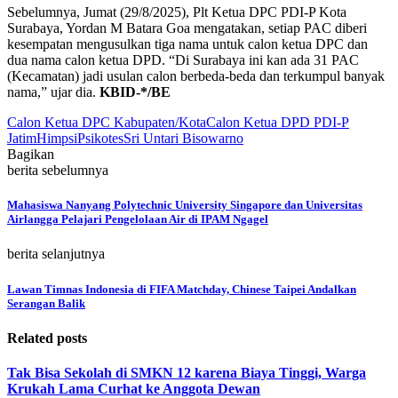
Sebelumnya, Jumat (29/8/2025), Plt Ketua DPC PDI-P Kota
Surabaya, Yordan M Batara Goa mengatakan, setiap PAC diberi
kesempatan mengusulkan tiga nama untuk calon ketua DPC dan
dua nama calon ketua DPD. “Di Surabaya ini kan ada 31 PAC
(Kecamatan) jadi usulan calon berbeda-beda dan terkumpul banyak
nama,” ujar dia.
KBID-*/BE
Calon Ketua DPC Kabupaten/Kota
Calon Ketua DPD PDI-P
Jatim
Himpsi
Psikotes
Sri Untari Bisowarno
Bagikan
berita sebelumnya
Mahasiswa Nanyang Polytechnic University Singapore dan Universitas
Airlangga Pelajari Pengelolaan Air di IPAM Ngagel
berita selanjutnya
Lawan Timnas Indonesia di FIFA Matchday, Chinese Taipei Andalkan
Serangan Balik
Related posts
Tak Bisa Sekolah di SMKN 12 karena Biaya Tinggi, Warga
Krukah Lama Curhat ke Anggota Dewan